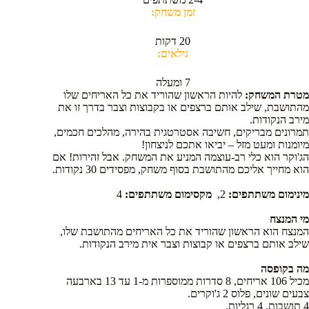
זמן משחק:
20 דקות
גילאים:
7 ומעלה
מטרת המשחק:
להיות הראשון שהוריד את כל האריחים שלו
מהתושבת, שילב אותם ברצפים או בקבוצות וצבר בדרך זו את
מירב הנקודות.
תמרונים מבריקים, חשיבה אסטרטגית בהירה, מהלכים חכמים,
מיומנות ומעט מזל – יביאו אתכם לניצחון!
הג'וקר הוא כלי רב-עוצמה המניע את המשחק. אבל זהירות! אם
הוא מחייך אליכם מהתושבת בסוף משחק, מפסידים 30 נקודות.
מינימום משתתפים:
2,
מקסימום משתתפים:
4
מי המנצח
המנצח הוא הראשון שהוריד את כל האריחים מהתושבת שלו,
שילב אותם ברצפים או קבוצות וצבר אית מירב הנקודות.
מה בקופסה
מכיל 106 אריחים, 8 סדרות ממוספרות מ-1 עד 13 בארבעה
צבעים שונים, פלוס 2 ג'וקרים.
4 תושבות, 4 רגליות.