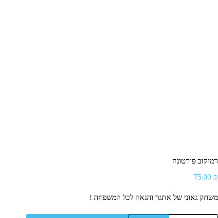
סמן קישורים
font_download
ל
cached
א
פ
ס
א
ת
כ
ל
ה
א
פ
ש
ר
ו
י
ו
רמיקוב פורטונה
ת
75.00
₪
משחק גאוני של אתגר והנאה לכל המשפחה !
מות