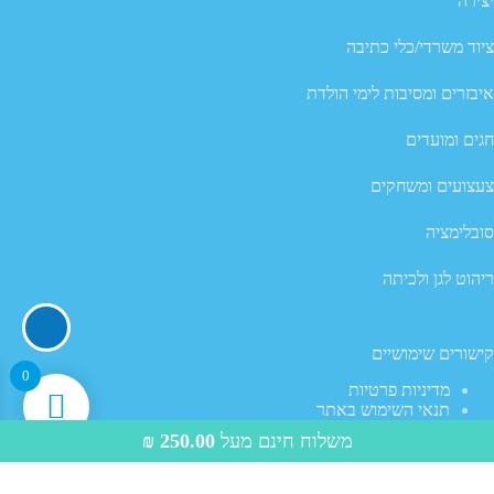
יצירה
ציוד משרדי/כלי כתיבה
איבזרים ומסיבות לימי הולדת
חגים ומועדים
צעצועים ומשחקים
סובלימציה
ריהוט לגן ולכיתה
קישורים שימושיים
0
מדיניות פרטיות
תנאי השימוש באתר
מדיניות ביטול עסקה
משלוח חינם מעל
250.00
₪
שאלות נפוצות
Copyright © 2026, ימיניס - WordPress Theme by
CreativeThemes