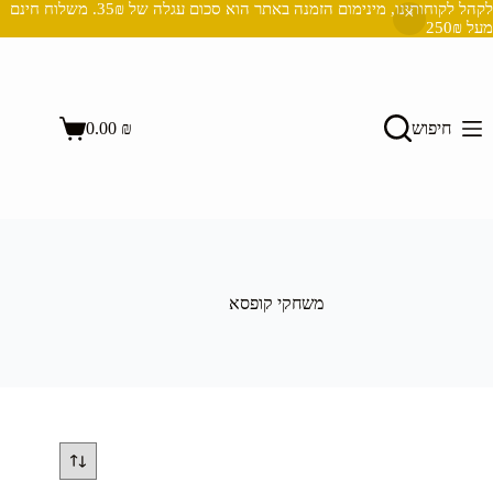
לקהל לקוחותינו, מינימום הזמנה באתר הוא סכום עגלה של 35₪. משלוח חינם
מעל 250₪
Ski
t
conten
השבת את ההבזקים
visibility_off
חיפוש
₪
0.00
סמן כותרות
title
Shopping
cart
צבע רקע
settings
זום (הקטנה)
zoom_out
זום (הגדלה)
zoom_in
הקטנת גופן
remove_circle_outline
משחקי קופסא
הגדלת גופן
add_circle_outline
גופן קריא
spellcheck
ניגודיות בהירה
brightness_high
ניגודיות כהה
brightness_low
הוסף קו תחתון לקישורים
format_underlined