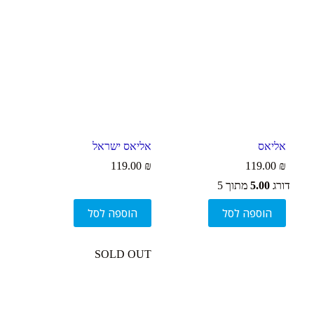
סמן קישורים
font_download
ל
cached
א
פ
ס
א
ת
כ
ל
ה
אליאס
אליאס ישראל
א
פ
119.00
₪
119.00
₪
ש
דורג
5.00
מתוך 5
ר
ו
הוספה לסל
הוספה לסל
י
ו
ת
SOLD OUT