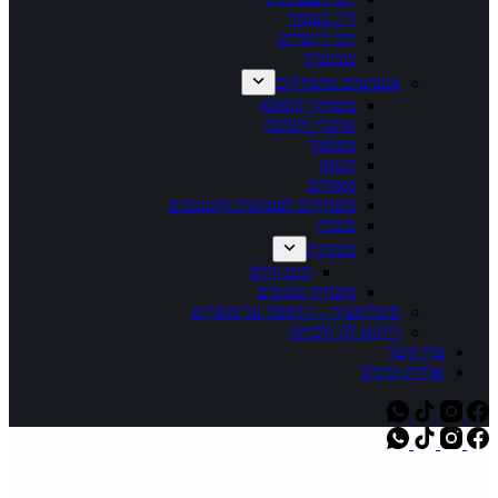
ל"ג בעומר
יום ירושלים
שבועות
צעצועים ומשחקים
משחקי קופסא
אתגרי חשיבה
מונופול
קטאן
פאזלים
משחקים לפעוטות וקטנטנים
בובות
מכוניות
הוט ווילס
משחקי מגנטים
סובלימציה – הדפסה על מוצרים
ריהוט לגן ולכיתה
צרו קשר
אודות ימיניס