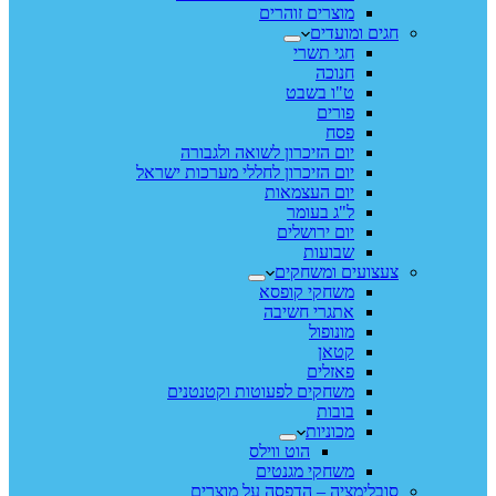
מוצרים זוהרים
חגים ומועדים
חגי תשרי
חנוכה
ט"ו בשבט
פורים
פסח
יום הזיכרון לשואה ולגבורה
יום הזיכרון לחללי מערכות ישראל
יום העצמאות
ל"ג בעומר
יום ירושלים
שבועות
צעצועים ומשחקים
משחקי קופסא
אתגרי חשיבה
מונופול
קטאן
פאזלים
משחקים לפעוטות וקטנטנים
בובות
מכוניות
הוט ווילס
משחקי מגנטים
סובלימציה – הדפסה על מוצרים