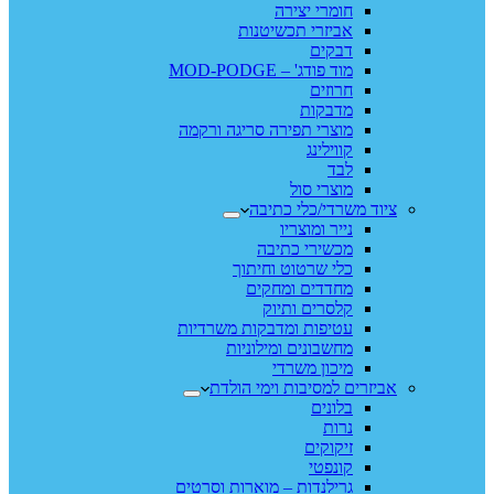
חומרי יצירה
אביזרי תכשיטנות
דבקים
מוד פודג' – MOD-PODGE
חרוזים
מדבקות
מוצרי תפירה סריגה ורקמה
קווילינג
לבד
מוצרי סול
ציוד משרדי/כלי כתיבה
נייר ומוצריו
מכשירי כתיבה
כלי שרטוט וחיתוך
מחדדים ומחקים
קלסרים ותיוק
עטיפות ומדבקות משרדיות
מחשבונים ומילוניות
מיכון משרדי
אביזרים למסיבות וימי הולדת
בלונים
נרות
זיקוקים
קונפטי
גרילנדות – מוארות וסרטים