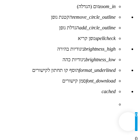
zoom_in
זום (הגדלה)
remove_circle_outline
הקטנת גופן
add_circle_outline
הגדלת גופן
spellcheck
גופן קריא
brightness_high
ניגודיות בהירה
brightness_low
ניגודיות כהה
format_underlined
הוסף קו תחתון לקישורים
font_download
סמן קישורים
לאפס
cached
את
כל
האפשרויות
0
0