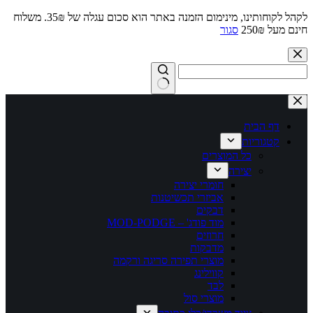
לקהל לקוחותינו, מינימום הזמנה באתר הוא סכום עגלה של 35₪. משלוח
חינם מעל 250₪
סגור
Skip
to
content
No
results
דף הבית
קטגוריות
כל המוצרים
יצירה
חומרי יצירה
אביזרי תכשיטנות
דבקים
מוד פודג' – MOD-PODGE
חרוזים
מדבקות
מוצרי תפירה סריגה ורקמה
קווילינג
לבד
מוצרי סול