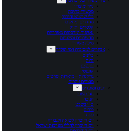
ציוד משרדי/כלי כתיבה
נייר ומוצריו
מכשירי כתיבה
כלי שרטוט וחיתוך
מחדדים ומחקים
קלסרים ותיוק
עטיפות ומדבקות משרדיות
מחשבונים ומילוניות
מיכון משרדי
אביזרים למסיבות וימי הולדת
בלונים
נרות
זיקוקים
קונפטי
גרילנדות – מוארות וסרטים
מוצרים זוהרים
חגים ומועדים
חגי תשרי
חנוכה
ט"ו בשבט
פורים
פסח
יום הזיכרון לשואה ולגבורה
יום הזיכרון לחללי מערכות ישראל
יום העצמאות