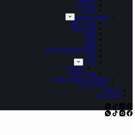
יום ירושלים
שבועות
צעצועים ומשחקים
משחקי קופסא
אתגרי חשיבה
מונופול
קטאן
פאזלים
משחקים לפעוטות וקטנטנים
בובות
מכוניות
הוט ווילס
משחקי מגנטים
סובלימציה – הדפסה על מוצרים
ריהוט לגן ולכיתה
צרו קשר
אודות ימיניס