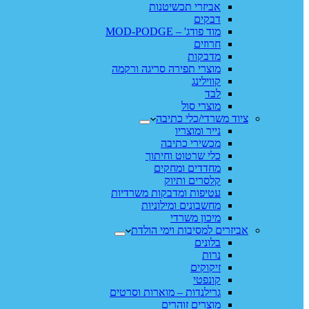
אביזרי תכשיטנות
דבקים
מוד פודג' – MOD-PODGE
חרוזים
מדבקות
מוצרי תפירה סריגה ורקמה
קווילינג
לבד
מוצרי סול
ציוד משרדי/כלי כתיבה
נייר ומוצריו
מכשירי כתיבה
כלי שרטוט וחיתוך
מחדדים ומחקים
קלסרים ותיוק
עטיפות ומדבקות משרדיות
מחשבונים ומילוניות
מיכון משרדי
אביזרים למסיבות וימי הולדת
בלונים
נרות
זיקוקים
קונפטי
גרילנדות – מוארות וסרטים
מוצרים זוהרים