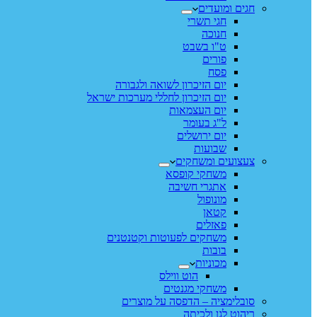
חגים ומועדים
חגי תשרי
חנוכה
ט"ו בשבט
פורים
פסח
יום הזיכרון לשואה ולגבורה
יום הזיכרון לחללי מערכות ישראל
יום העצמאות
ל"ג בעומר
יום ירושלים
שבועות
צעצועים ומשחקים
משחקי קופסא
אתגרי חשיבה
מונופול
קטאן
פאזלים
משחקים לפעוטות וקטנטנים
בובות
מכוניות
הוט ווילס
משחקי מגנטים
סובלימציה – הדפסה על מוצרים
ריהוט לגן ולכיתה