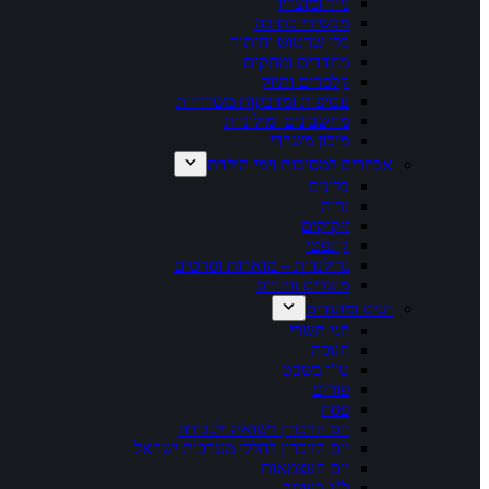
נייר ומוצריו
מכשירי כתיבה
כלי שרטוט וחיתוך
מחדדים ומחקים
קלסרים ותיוק
עטיפות ומדבקות משרדיות
מחשבונים ומילוניות
מיכון משרדי
אביזרים למסיבות וימי הולדת
בלונים
נרות
זיקוקים
קונפטי
גרילנדות – מוארות וסרטים
מוצרים זוהרים
חגים ומועדים
חגי תשרי
חנוכה
ט"ו בשבט
פורים
פסח
יום הזיכרון לשואה ולגבורה
יום הזיכרון לחללי מערכות ישראל
יום העצמאות
ל"ג בעומר