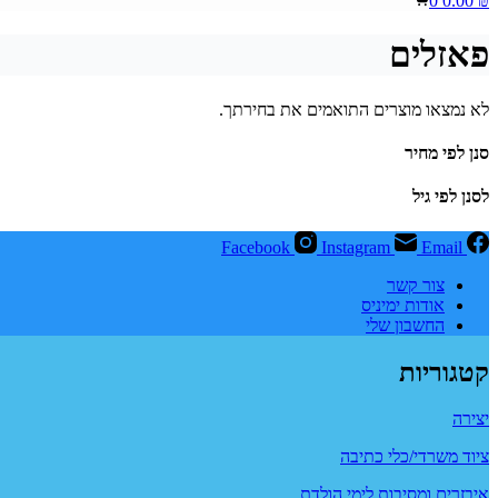
0
0.00
₪
cart
פאזלים
לא נמצאו מוצרים התואמים את בחירתך.
סנן לפי מחיר
לסנן לפי גיל
Facebook
Instagram
Email
צור קשר
אודות ימיניס
החשבון שלי
קטגוריות
יצירה
ציוד משרדי/כלי כתיבה
איבזרים ומסיבות לימי הולדת