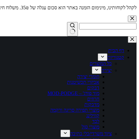
לקהל לקוחותינו, מינימום הזמנה באתר הוא סכום עגלה של 35₪. משלוח חינם מעל 250₪
Skip
to
content
No
results
דף הבית
קטגוריות
כל המוצרים
יצירה
חומרי יצירה
אביזרי תכשיטנות
דבקים
מוד פודג' – MOD-PODGE
חרוזים
מדבקות
מוצרי תפירה סריגה ורקמה
קווילינג
לבד
מוצרי סול
ציוד משרדי/כלי כתיבה