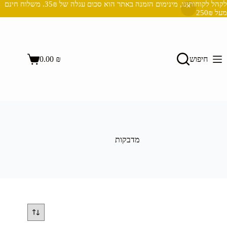
לקהל לקוחותינו, מינימום הזמנה באתר הוא סכום עגלה של 35₪. משלוח חינם
מעל 250₪
Ski
t
conten
השבת את ההבזקים
visibility_off
חיפוש
₪
0.00
סמן כותרות
title
Shopping
cart
צבע רקע
settings
זום (הקטנה)
zoom_out
זום (הגדלה)
zoom_in
הקטנת גופן
remove_circle_outline
מדבקות
הגדלת גופן
add_circle_outline
גופן קריא
spellcheck
ניגודיות בהירה
brightness_high
ניגודיות כהה
brightness_low
הוסף קו תחתון לקישורים
format_underlined