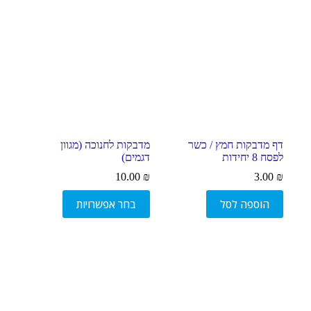
סמן קישורים
font_download
ל
cached
א
פ
ס
א
ת
כ
ל
ה
דף מדבקות חמץ / כשר
מדבקות לחנוכה (מגוון
א
לפסח 8 יחידות
דגמים)
פ
ש
10.00
₪
3.00
₪
ר
למוצר
ו
הוספה לסל
בחר אפשרויות
זה
י
יש
ו
מספר
ת
סוגים.
ניתן
לבחור
את
האפשרויות
בעמוד