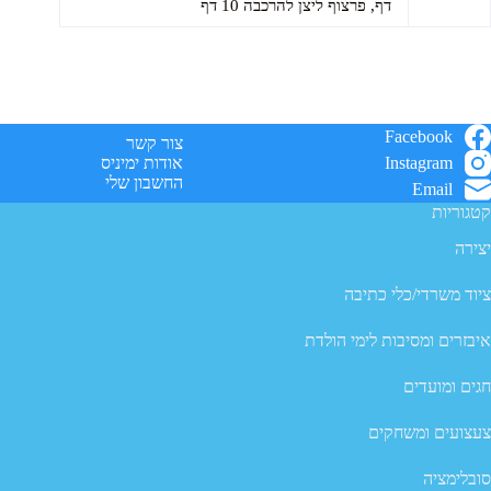
דף, פרצוף ליצן להרכבה 10 דף
Facebook
צור קשר
Instagram
אודות ימיניס
החשבון שלי
Email
קטגוריות
יצירה
ציוד משרדי/כלי כתיבה
איבזרים ומסיבות לימי הולדת
חגים ומועדים
צעצועים ומשחקים
סובלימציה