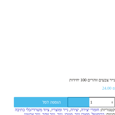
סמן קישורים
font_download
ל
cached
א
פ
ס
א
ת
כ
ל
ה
א
פ
ש
ר
ו
י
נייר צבעים זוהרים 100 יחידות
ו
24.00
₪
ת
מות
הוספה לסל
ל
ייר
קטגוריות:
חומרי יצירה
,
יצירה
,
נייר ומוצריו
,
ציוד משרדי/כלי כתיבה
בעים
תגיות:
בריסטול
,
מוצרי נייר
,
מטרו
,
נייר
,
נייר זוהר
,
נייר צבעוני
,