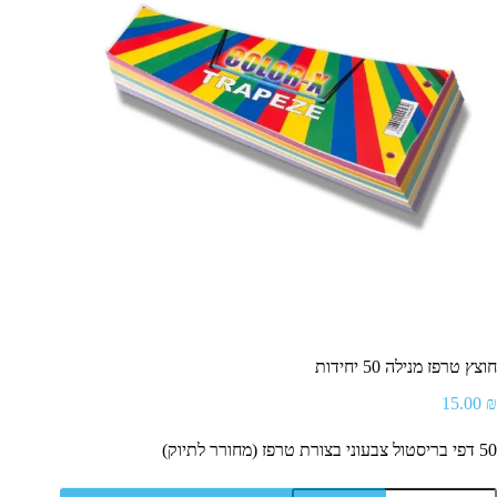
font_download
סמן קישורים
ל
cached
א
פ
ס
א
ת
כ
ל
ה
א
פ
ש
ר
ו
י
ו
חוצץ טרפז מנילה 50 יחידות
ת
15.00
₪
50 דפי בריסטול צבעוני בצורת טרפז (מחורר לתיוק)
מות