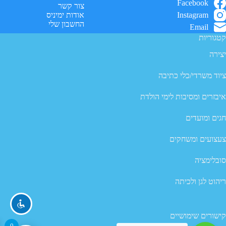
Facebook
צור קשר
Instagram
אודות ימיניס
החשבון שלי
Email
קטגוריות
יצירה
ציוד משרדי/כלי כתיבה
איבזרים ומסיבות לימי הולדת
חגים ומועדים
צעצועים ומשחקים
סובלימציה
ריהוט לגן ולכיתה
קישורים שימושיים
0