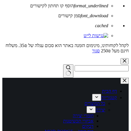
format_underlined
הוסף קו תחתון לקישורים
font_download
סמן קישורים
לאפס
cached
את
כל
האפשרויות
לקהל לקוחותינו, מינימום הזמנה באתר הוא סכום עגלה של 35₪. משלוח
חינם מעל 250₪
סגור
Skip
to
content
No
results
דף הבית
קטגוריות
כל המוצרים
יצירה
חומרי יצירה
אביזרי תכשיטנות
דבקים