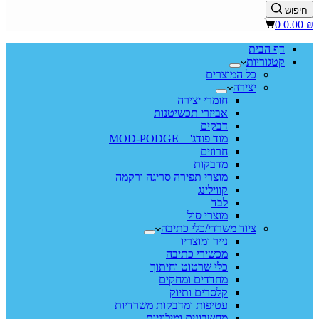
חיפוש
Shopping
0
0.00
₪
cart
דף הבית
קטגוריות
כל המוצרים
יצירה
חומרי יצירה
אביזרי תכשיטנות
דבקים
מוד פודג' – MOD-PODGE
חרוזים
מדבקות
מוצרי תפירה סריגה ורקמה
קווילינג
לבד
מוצרי סול
ציוד משרדי/כלי כתיבה
נייר ומוצריו
מכשירי כתיבה
כלי שרטוט וחיתוך
מחדדים ומחקים
קלסרים ותיוק
עטיפות ומדבקות משרדיות
מחשבונים ומילוניות