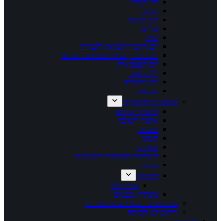
חגי תשרי
חנוכה
ט"ו בשבט
פורים
פסח
יום הזיכרון לשואה ולגבורה
יום הזיכרון לחללי מערכות ישראל
יום העצמאות
ל"ג בעומר
יום ירושלים
שבועות
צעצועים ומשחקים
משחקי קופסא
אתגרי חשיבה
מונופול
קטאן
פאזלים
משחקים לפעוטות וקטנטנים
בובות
מכוניות
הוט ווילס
משחקי מגנטים
סובלימציה – הדפסה על מוצרים
ריהוט לגן ולכיתה
צרו קשר