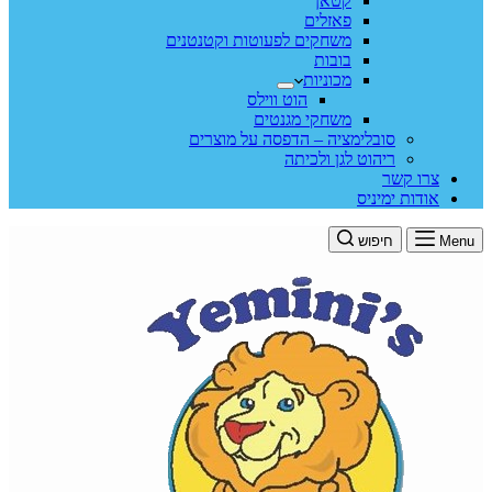
קטאן
פאזלים
משחקים לפעוטות וקטנטנים
בובות
מכוניות
הוט ווילס
משחקי מגנטים
סובלימציה – הדפסה על מוצרים
ריהוט לגן ולכיתה
צרו קשר
אודות ימיניס
Menu
חיפוש