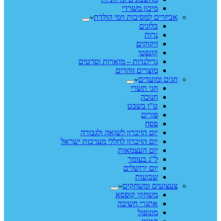
מיכון משרדי
אביזרים למסיבות וימי הולדת
בלונים
נרות
זיקוקים
קונפטי
גרילנדות – מוארות וסרטים
מוצרים זוהרים
חגים ומועדים
חגי תשרי
חנוכה
ט"ו בשבט
פורים
פסח
יום הזיכרון לשואה ולגבורה
יום הזיכרון לחללי מערכות ישראל
יום העצמאות
ל"ג בעומר
יום ירושלים
שבועות
צעצועים ומשחקים
משחקי קופסא
אתגרי חשיבה
מונופול