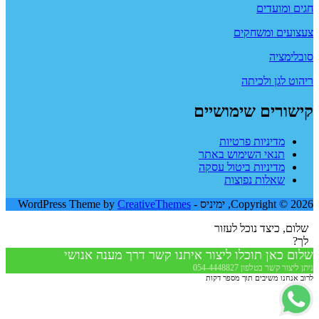
חגים ומועדים
צעצועים ומשחקים
סובלימציה
ריהוט לגן ולכיתה
קישורים שימושיים
מדיניות פרטיות
תנאי השימוש באתר
מדיניות ביטול עסקה
שאלות נפוצות
Copyright © 2026, ימיניס - WordPress Theme by
CreativeThemes
שלום, כיצד נוכל לעזור
לך?
שלום כאן תוכלו ליצור איתנו קשר דרך מענה אנושי
ניתן ליצור קשר בטלפון 054-4448827
לרוב אנחנו משיבים תוך מספר דקות