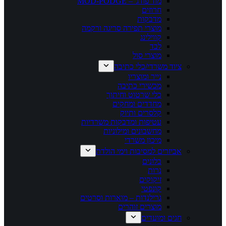
מוד פודג' – MOD-PODGE
חרוזים
מדבקות
מוצרי תפירה סריגה ורקמה
קווילינג
לבד
מוצרי סול
ציוד משרדי/כלי כתיבה
נייר ומוצריו
מכשירי כתיבה
כלי שרטוט וחיתוך
מחדדים ומחקים
קלסרים ותיוק
עטיפות ומדבקות משרדיות
מחשבונים ומילוניות
מיכון משרדי
אביזרים למסיבות וימי הולדת
בלונים
נרות
זיקוקים
קונפטי
גרילנדות – מוארות וסרטים
מוצרים זוהרים
חגים ומועדים