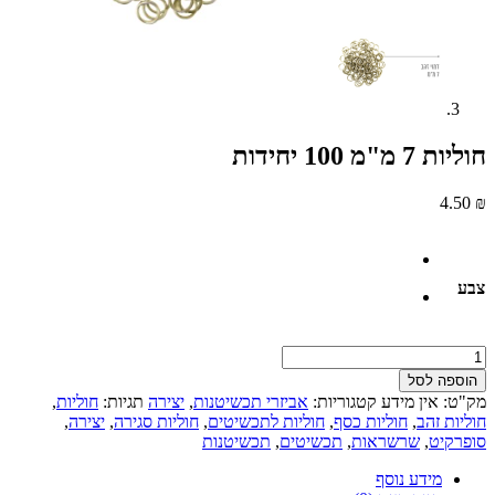
חוליות 7 מ"מ 100 יחידות
4.50
₪
צבע
כמות
של
הוספה לסל
חוליות
מק"ט:
אין מידע
קטגוריות:
אביזרי תכשיטנות
,
יצירה
תגיות:
חוליות
,
7
חוליות זהב
,
חוליות כסף
,
חוליות לתכשיטים
,
חוליות סגירה
,
יצירה
,
מ"מ
סופרקיט
,
שרשראות
,
תכשיטים
,
תכשיטנות
100
יחידות
מידע נוסף