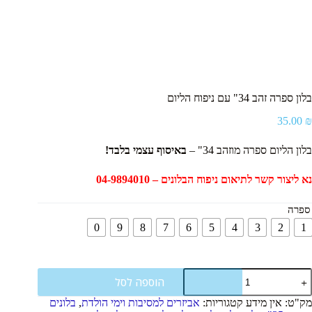
בלון ספרה זהב 34" עם ניפוח הליום
35.00
₪
בלון הליום ספרה מוזהב 34" –
באיסוף עצמי בלבד!
נא ליצור קשר לתיאום ניפוח הבלונים – 04-9894010
ספרה
0
9
8
7
6
5
4
3
2
1
מות
הוספה לסל
ל
לון
מק"ט:
אין מידע
קטגוריות:
אביזרים למסיבות וימי הולדת
,
בלונים
פרה