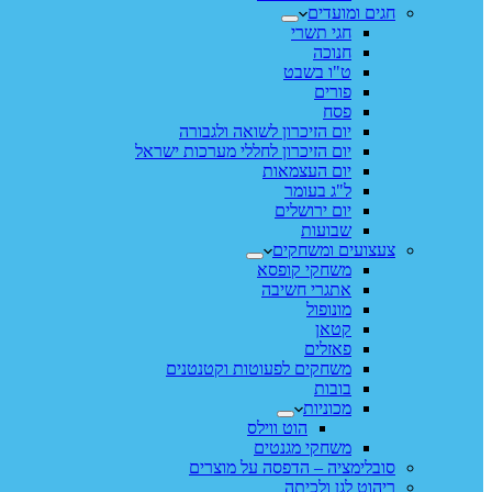
חגים ומועדים
חגי תשרי
חנוכה
ט"ו בשבט
פורים
פסח
יום הזיכרון לשואה ולגבורה
יום הזיכרון לחללי מערכות ישראל
יום העצמאות
ל"ג בעומר
יום ירושלים
שבועות
צעצועים ומשחקים
משחקי קופסא
אתגרי חשיבה
מונופול
קטאן
פאזלים
משחקים לפעוטות וקטנטנים
בובות
מכוניות
הוט ווילס
משחקי מגנטים
סובלימציה – הדפסה על מוצרים
ריהוט לגן ולכיתה