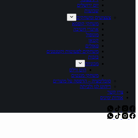
יום ירושלים
שבועות
צעצועים ומשחקים
משחקי קופסא
אתגרי חשיבה
מונופול
קטאן
פאזלים
משחקים לפעוטות וקטנטנים
בובות
מכוניות
הוט ווילס
משחקי מגנטים
סובלימציה – הדפסה על מוצרים
ריהוט לגן ולכיתה
צרו קשר
אודות ימיניס