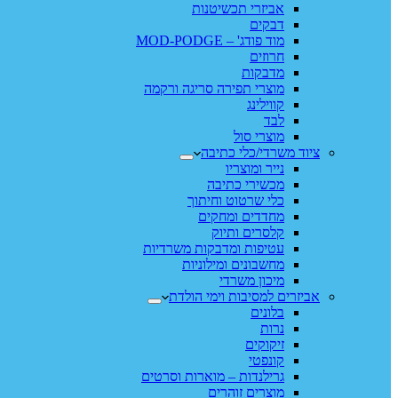
אביזרי תכשיטנות
דבקים
מוד פודג' – MOD-PODGE
חרוזים
מדבקות
מוצרי תפירה סריגה ורקמה
קווילינג
לבד
מוצרי סול
ציוד משרדי/כלי כתיבה
נייר ומוצריו
מכשירי כתיבה
כלי שרטוט וחיתוך
מחדדים ומחקים
קלסרים ותיוק
עטיפות ומדבקות משרדיות
מחשבונים ומילוניות
מיכון משרדי
אביזרים למסיבות וימי הולדת
בלונים
נרות
זיקוקים
קונפטי
גרילנדות – מוארות וסרטים
מוצרים זוהרים