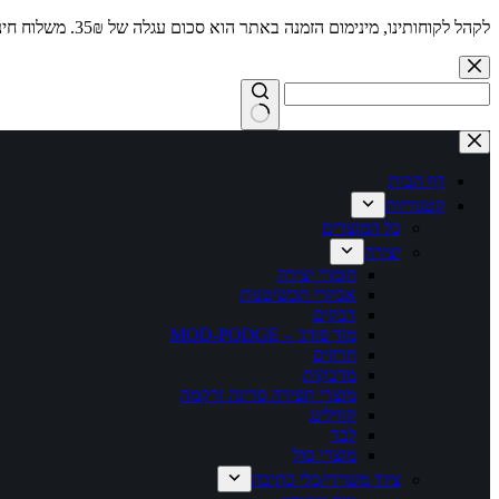
לקהל לקוחותינו, מינימום הזמנה באתר הוא סכום עגלה של 35₪. משלוח חינם מעל 250₪
Skip
to
content
No
results
דף הבית
קטגוריות
כל המוצרים
יצירה
חומרי יצירה
אביזרי תכשיטנות
דבקים
מוד פודג' – MOD-PODGE
חרוזים
מדבקות
מוצרי תפירה סריגה ורקמה
קווילינג
לבד
מוצרי סול
ציוד משרדי/כלי כתיבה