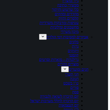
נייר ומוצריו
מכשירי כתיבה
כלי שרטוט וחיתוך
מחדדים ומחקים
קלסרים ותיוק
עטיפות ומדבקות משרדיות
מחשבונים ומילוניות
מיכון משרדי
אביזרים למסיבות וימי הולדת
בלונים
נרות
זיקוקים
קונפטי
גרילנדות – מוארות וסרטים
מוצרים זוהרים
חגים ומועדים
חגי תשרי
חנוכה
ט"ו בשבט
פורים
פסח
יום הזיכרון לשואה ולגבורה
יום הזיכרון לחללי מערכות ישראל
יום העצמאות
ל"ג בעומר