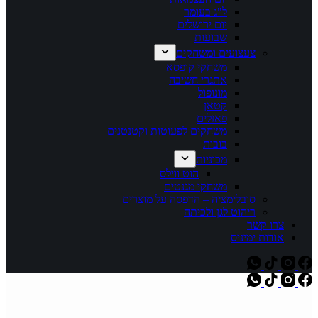
ל"ג בעומר
יום ירושלים
שבועות
צעצועים ומשחקים
משחקי קופסא
אתגרי חשיבה
מונופול
קטאן
פאזלים
משחקים לפעוטות וקטנטנים
בובות
מכוניות
הוט ווילס
משחקי מגנטים
סובלימציה – הדפסה על מוצרים
ריהוט לגן ולכיתה
צרו קשר
אודות ימיניס