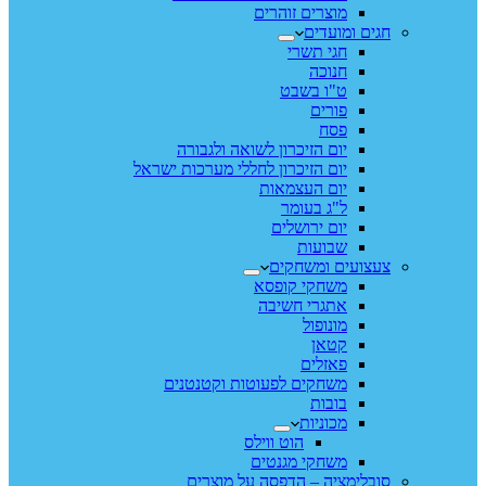
מוצרים זוהרים
חגים ומועדים
חגי תשרי
חנוכה
ט"ו בשבט
פורים
פסח
יום הזיכרון לשואה ולגבורה
יום הזיכרון לחללי מערכות ישראל
יום העצמאות
ל"ג בעומר
יום ירושלים
שבועות
צעצועים ומשחקים
משחקי קופסא
אתגרי חשיבה
מונופול
קטאן
פאזלים
משחקים לפעוטות וקטנטנים
בובות
מכוניות
הוט ווילס
משחקי מגנטים
סובלימציה – הדפסה על מוצרים