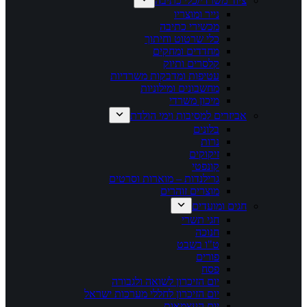
ציוד משרדי/כלי כתיבה
נייר ומוצריו
מכשירי כתיבה
כלי שרטוט וחיתוך
מחדדים ומחקים
קלסרים ותיוק
עטיפות ומדבקות משרדיות
מחשבונים ומילוניות
מיכון משרדי
אביזרים למסיבות וימי הולדת
בלונים
נרות
זיקוקים
קונפטי
גרילנדות – מוארות וסרטים
מוצרים זוהרים
חגים ומועדים
חגי תשרי
חנוכה
ט"ו בשבט
פורים
פסח
יום הזיכרון לשואה ולגבורה
יום הזיכרון לחללי מערכות ישראל
יום העצמאות