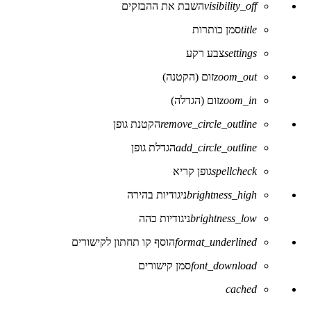
visibility_off
השבת את ההבזקים
של
נגישות
title
סמן כותרות
settings
צבע רקע
zoom_out
זום (הקטנה)
zoom_in
זום (הגדלה)
remove_circle_outline
הקטנת גופן
add_circle_outline
הגדלת גופן
spellcheck
גופן קריא
brightness_high
ניגודיות בהירה
brightness_low
ניגודיות כהה
format_underlined
הוסף קו תחתון לקישורים
font_download
סמן קישורים
לאפס
cached
את