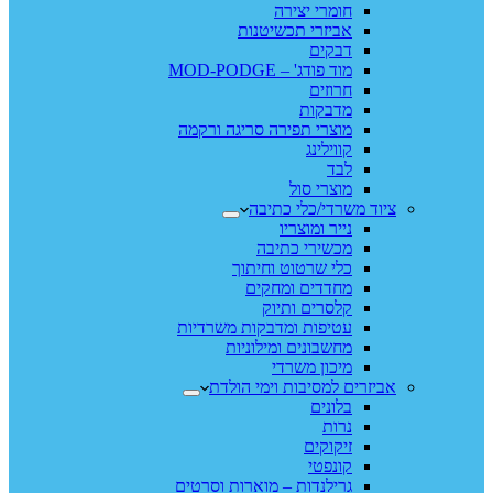
חומרי יצירה
אביזרי תכשיטנות
דבקים
מוד פודג' – MOD-PODGE
חרוזים
מדבקות
מוצרי תפירה סריגה ורקמה
קווילינג
לבד
מוצרי סול
ציוד משרדי/כלי כתיבה
נייר ומוצריו
מכשירי כתיבה
כלי שרטוט וחיתוך
מחדדים ומחקים
קלסרים ותיוק
עטיפות ומדבקות משרדיות
מחשבונים ומילוניות
מיכון משרדי
אביזרים למסיבות וימי הולדת
בלונים
נרות
זיקוקים
קונפטי
גרילנדות – מוארות וסרטים