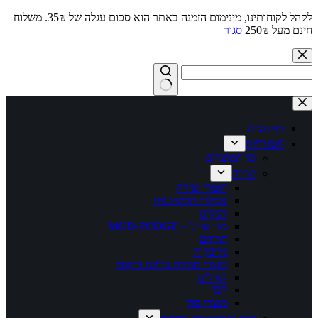
לקהל לקוחותינו, מינימום הזמנה באתר הוא סכום עגלה של 35₪. משלוח
חינם מעל 250₪
סגור
Skip
to
content
No
results
דף הבית
קטגוריות
כל המוצרים
יצירה
חומרי יצירה
אביזרי תכשיטנות
דבקים
מוד פודג' – MOD-PODGE
חרוזים
מדבקות
מוצרי תפירה סריגה ורקמה
קווילינג
לבד
מוצרי סול