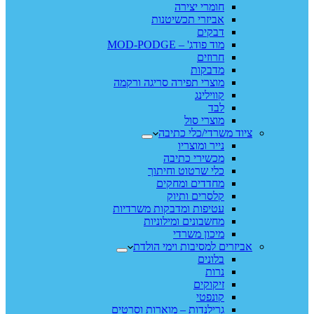
חומרי יצירה
אביזרי תכשיטנות
דבקים
מוד פודג' – MOD-PODGE
חרוזים
מדבקות
מוצרי תפירה סריגה ורקמה
קווילינג
לבד
מוצרי סול
ציוד משרדי/כלי כתיבה
נייר ומוצריו
מכשירי כתיבה
כלי שרטוט וחיתוך
מחדדים ומחקים
קלסרים ותיוק
עטיפות ומדבקות משרדיות
מחשבונים ומילוניות
מיכון משרדי
אביזרים למסיבות וימי הולדת
בלונים
נרות
זיקוקים
קונפטי
גרילנדות – מוארות וסרטים