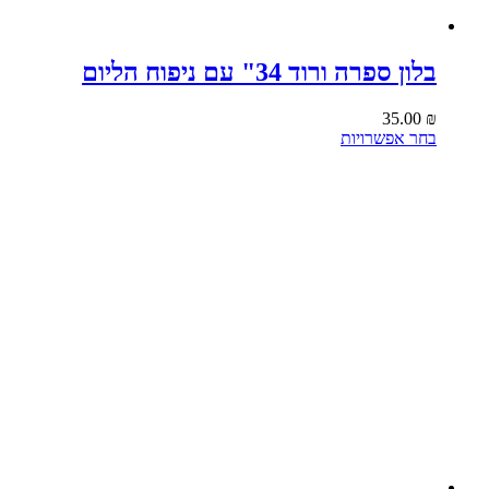
בלון ספרה ורוד 34" עם ניפוח הליום
35.00
₪
למוצר
בחר אפשרויות
זה
יש
מספר
סוגים.
ניתן
לבחור
את
האפשרויות
בעמוד
המוצר