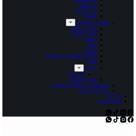
ל"ג בעומר
יום ירושלים
שבועות
צעצועים ומשחקים
משחקי קופסא
אתגרי חשיבה
מונופול
קטאן
פאזלים
משחקים לפעוטות וקטנטנים
בובות
מכוניות
הוט ווילס
משחקי מגנטים
סובלימציה – הדפסה על מוצרים
ריהוט לגן ולכיתה
צרו קשר
אודות ימיניס