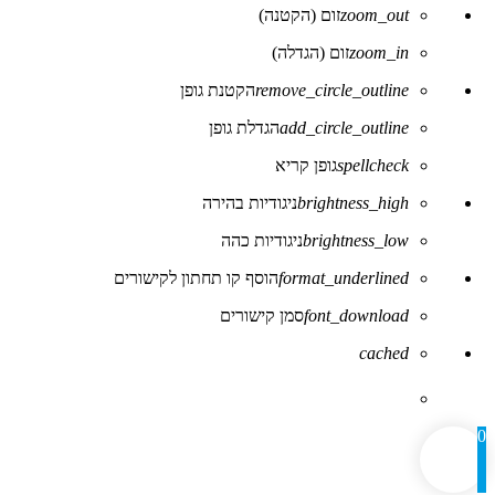
zoom_out
זום (הקטנה)
zoom_in
זום (הגדלה)
remove_circle_outline
הקטנת גופן
add_circle_outline
הגדלת גופן
spellcheck
גופן קריא
brightness_high
ניגודיות בהירה
brightness_low
ניגודיות כהה
format_underlined
הוסף קו תחתון לקישורים
font_download
סמן קישורים
לאפס
cached
את
כל
האפשרויות
0