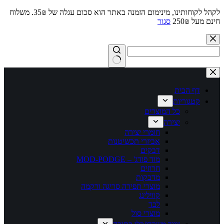
לקהל לקוחותינו, מינימום הזמנה באתר הוא סכום עגלה של 35₪. משלוח
חינם מעל 250₪
סגור
Skip
to
content
No
results
דף הבית
קטגוריות
כל המוצרים
יצירה
חומרי יצירה
אביזרי תכשיטנות
דבקים
מוד פודג' – MOD-PODGE
חרוזים
מדבקות
מוצרי תפירה סריגה ורקמה
קווילינג
לבד
מוצרי סול