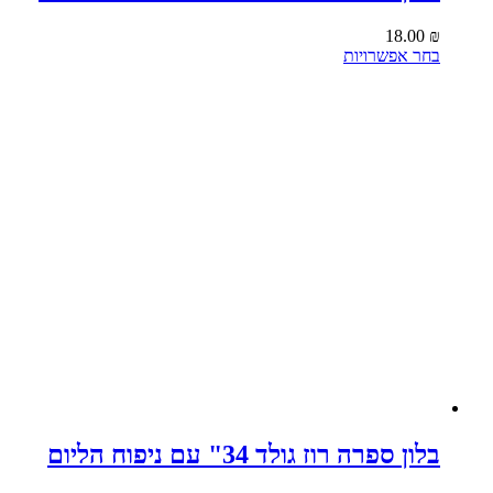
18.00
₪
למוצר
בחר אפשרויות
זה
יש
מספר
סוגים.
ניתן
לבחור
את
האפשרויות
בעמוד
המוצר
בלון ספרה רוז גולד 34" עם ניפוח הליום