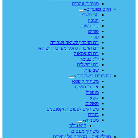
מוצרים זוהרים
חגים ומועדים
חגי תשרי
חנוכה
ט"ו בשבט
פורים
פסח
יום הזיכרון לשואה ולגבורה
יום הזיכרון לחללי מערכות ישראל
יום העצמאות
ל"ג בעומר
יום ירושלים
שבועות
צעצועים ומשחקים
משחקי קופסא
אתגרי חשיבה
מונופול
קטאן
פאזלים
משחקים לפעוטות וקטנטנים
בובות
מכוניות
הוט ווילס
משחקי מגנטים
סובלימציה – הדפסה על מוצרים