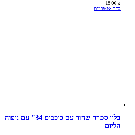
18.00
₪
למוצר
בחר אפשרויות
זה
יש
מספר
סוגים.
ניתן
לבחור
את
האפשרויות
בעמוד
המוצר
בלון ספרה שחור עם כוכבים 34" עם ניפוח
הליום