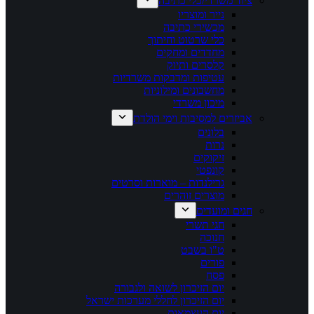
ציוד משרדי/כלי כתיבה
נייר ומוצריו
מכשירי כתיבה
כלי שרטוט וחיתוך
מחדדים ומחקים
קלסרים ותיוק
עטיפות ומדבקות משרדיות
מחשבונים ומילוניות
מיכון משרדי
אביזרים למסיבות וימי הולדת
בלונים
נרות
זיקוקים
קונפטי
גרילנדות – מוארות וסרטים
מוצרים זוהרים
חגים ומועדים
חגי תשרי
חנוכה
ט"ו בשבט
פורים
פסח
יום הזיכרון לשואה ולגבורה
יום הזיכרון לחללי מערכות ישראל
יום העצמאות