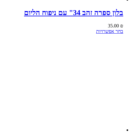
בלון ספרה זהב 34" עם ניפוח הליום
35.00
₪
למוצר
בחר אפשרויות
זה
יש
מספר
סוגים.
ניתן
לבחור
את
האפשרויות
בעמוד
המוצר