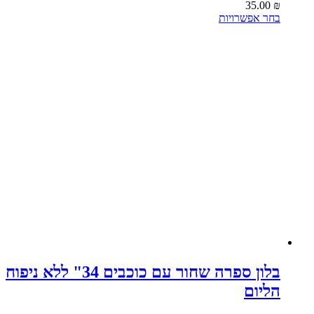
35.00
₪
למוצר
בחר אפשרויות
זה
יש
מספר
סוגים.
ניתן
לבחור
את
האפשרויות
בעמוד
המוצר
בלון ספרה שחור עם כוכבים 34" ללא ניפוח
הליום