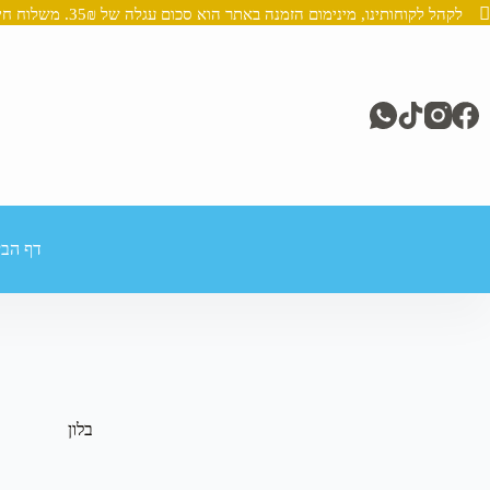
לקהל לקוחותינו, מינימום הזמנה באתר הוא סכום עגלה של 35₪. משלוח חינם מעל 250₪
Ski
t
conten
דף הבי
בלון