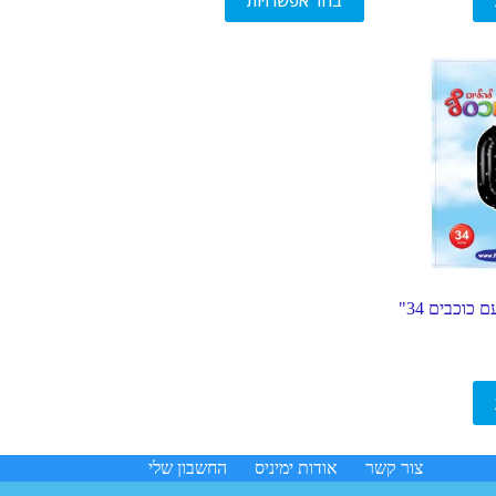
בחר אפשרויות
זה
יש
מספר
סוגים.
ניתן
לבחור
את
האפשרויות
בעמוד
המוצר
בלון ספרה שחור עם כוכבים 34"
צור קשר
אודות ימיניס
החשבון שלי