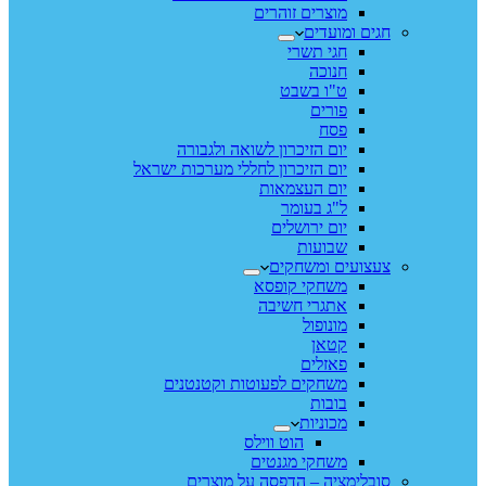
מוצרים זוהרים
חגים ומועדים
חגי תשרי
חנוכה
ט"ו בשבט
פורים
פסח
יום הזיכרון לשואה ולגבורה
יום הזיכרון לחללי מערכות ישראל
יום העצמאות
ל"ג בעומר
יום ירושלים
שבועות
צעצועים ומשחקים
משחקי קופסא
אתגרי חשיבה
מונופול
קטאן
פאזלים
משחקים לפעוטות וקטנטנים
בובות
מכוניות
הוט ווילס
משחקי מגנטים
סובלימציה – הדפסה על מוצרים