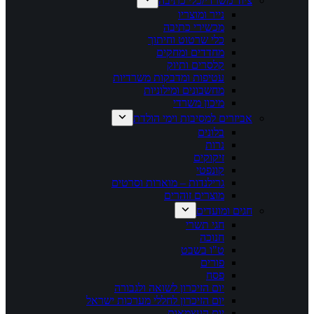
ציוד משרדי/כלי כתיבה
נייר ומוצריו
מכשירי כתיבה
כלי שרטוט וחיתוך
מחדדים ומחקים
קלסרים ותיוק
עטיפות ומדבקות משרדיות
מחשבונים ומילוניות
מיכון משרדי
אביזרים למסיבות וימי הולדת
בלונים
נרות
זיקוקים
קונפטי
גרילנדות – מוארות וסרטים
מוצרים זוהרים
חגים ומועדים
חגי תשרי
חנוכה
ט"ו בשבט
פורים
פסח
יום הזיכרון לשואה ולגבורה
יום הזיכרון לחללי מערכות ישראל
יום העצמאות