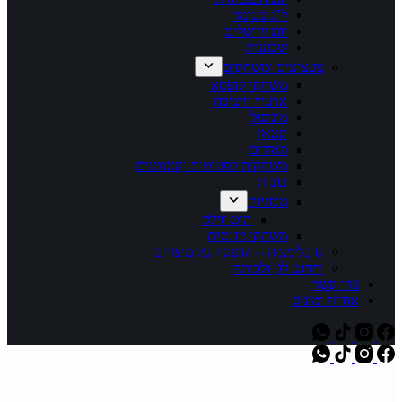
ל"ג בעומר
יום ירושלים
שבועות
צעצועים ומשחקים
משחקי קופסא
אתגרי חשיבה
מונופול
קטאן
פאזלים
משחקים לפעוטות וקטנטנים
בובות
מכוניות
הוט ווילס
משחקי מגנטים
סובלימציה – הדפסה על מוצרים
ריהוט לגן ולכיתה
צרו קשר
אודות ימיניס