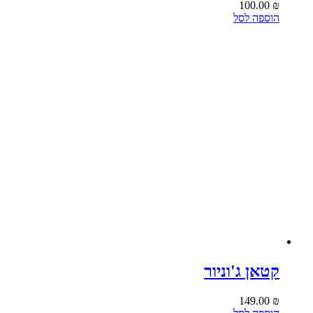
100.00
₪
הוספה לסל
קטאן ג'וניור
149.00
₪