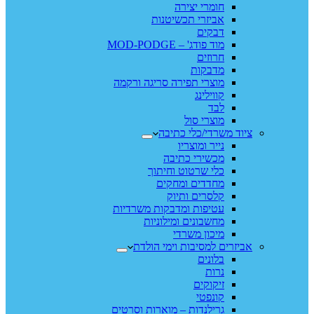
חומרי יצירה
אביזרי תכשיטנות
דבקים
מוד פודג' – MOD-PODGE
חרוזים
מדבקות
מוצרי תפירה סריגה ורקמה
קווילינג
לבד
מוצרי סול
ציוד משרדי/כלי כתיבה
נייר ומוצריו
מכשירי כתיבה
כלי שרטוט וחיתוך
מחדדים ומחקים
קלסרים ותיוק
עטיפות ומדבקות משרדיות
מחשבונים ומילוניות
מיכון משרדי
אביזרים למסיבות וימי הולדת
בלונים
נרות
זיקוקים
קונפטי
גרילנדות – מוארות וסרטים