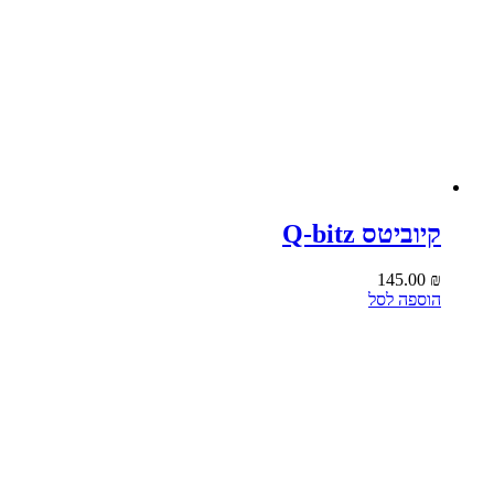
קיוביטס Q-bitz
145.00
₪
הוספה לסל