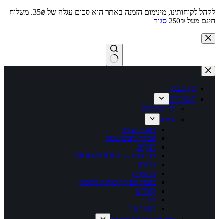
לקהל לקוחותינו, מינימום הזמנה באתר הוא סכום עגלה של 35₪. משלוח
חינם מעל 250₪
סגור
Skip
to
content
No
results
דף הבית
קטגוריות
כל המוצרים
יצירה
חומרי יצירה
אביזרי תכשיטנות
דבקים
מוד פודג' – MOD-PODGE
חרוזים
מדבקות
מוצרי תפירה סריגה ורקמה
קווילינג
לבד
מוצרי סול