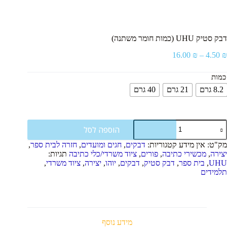
דבק סטיק UHU (כמות חומר משתנה)
טווח
16.00
₪
–
4.50
₪
מחירים:
כמות
עד
8.2 גרם
21 גרם
40 גרם
מות
הוספה לסל
ל
בק
מק"ט:
אין מידע
קטגוריות:
דבקים
,
חגים ומועדים
,
חזרה לבית ספר
,
טיק
יצירה
,
מכשירי כתיבה
,
פורים
,
ציוד משרדי/כלי כתיבה
תגיות:
UH
UHU
,
בית ספר
,
דבק סטיק
,
דבקים
,
יוהו
,
יצירה
,
ציוד משרדי
,
כמות
תלמידים
ומר
שתנה)
מידע נוסף