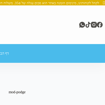
לקהל לקוחותינו, מינימום הזמנה באתר הוא סכום עגלה של 35₪. משלוח חינם מעל 250₪
Ski
t
conten
דף הבי
mod-podge