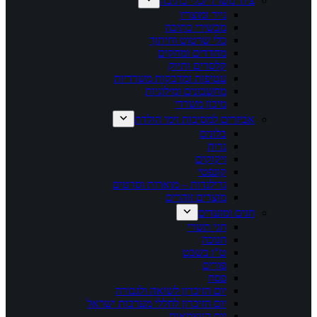
ציוד משרדי/כלי כתיבה
נייר ומוצריו
מכשירי כתיבה
כלי שרטוט וחיתוך
מחדדים ומחקים
קלסרים ותיוק
עטיפות ומדבקות משרדיות
מחשבונים ומילוניות
מיכון משרדי
אביזרים למסיבות וימי הולדת
בלונים
נרות
זיקוקים
קונפטי
גרילנדות – מוארות וסרטים
מוצרים זוהרים
חגים ומועדים
חגי תשרי
חנוכה
ט"ו בשבט
פורים
פסח
יום הזיכרון לשואה ולגבורה
יום הזיכרון לחללי מערכות ישראל
יום העצמאות