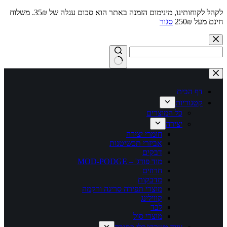
לקהל לקוחותינו, מינימום הזמנה באתר הוא סכום עגלה של 35₪. משלוח
חינם מעל 250₪
סגור
Skip
to
content
No
results
דף הבית
קטגוריות
כל המוצרים
יצירה
חומרי יצירה
אביזרי תכשיטנות
דבקים
מוד פודג' – MOD-PODGE
חרוזים
מדבקות
מוצרי תפירה סריגה ורקמה
קווילינג
לבד
מוצרי סול