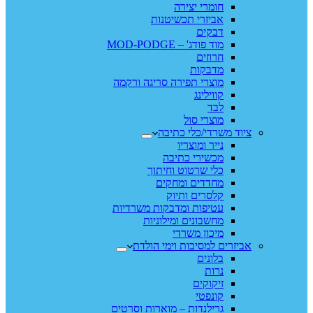
חומרי יצירה
אביזרי תכשיטנות
דבקים
מוד פודג' – MOD-PODGE
חרוזים
מדבקות
מוצרי תפירה סריגה ורקמה
קווילינג
לבד
מוצרי סול
ציוד משרדי/כלי כתיבה
נייר ומוצריו
מכשירי כתיבה
כלי שרטוט וחיתוך
מחדדים ומחקים
קלסרים ותיוק
עטיפות ומדבקות משרדיות
מחשבונים ומילוניות
מיכון משרדי
אביזרים למסיבות וימי הולדת
בלונים
נרות
זיקוקים
קונפטי
גרילנדות – מוארות וסרטים