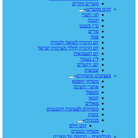
מוצרים זוהרים
חגים ומועדים
חגי תשרי
חנוכה
ט"ו בשבט
פורים
פסח
יום הזיכרון לשואה ולגבורה
יום הזיכרון לחללי מערכות ישראל
יום העצמאות
ל"ג בעומר
יום ירושלים
שבועות
צעצועים ומשחקים
משחקי קופסא
אתגרי חשיבה
מונופול
קטאן
פאזלים
משחקים לפעוטות וקטנטנים
בובות
מכוניות
הוט ווילס
משחקי מגנטים
סובלימציה – הדפסה על מוצרים