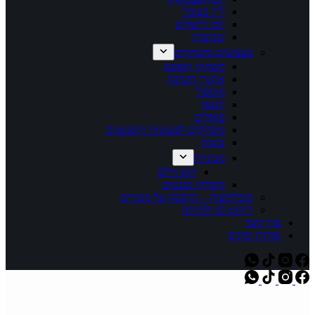
ל"ג בעומר
יום ירושלים
שבועות
צעצועים ומשחקים
משחקי קופסא
אתגרי חשיבה
מונופול
קטאן
פאזלים
משחקים לפעוטות וקטנטנים
בובות
מכוניות
הוט ווילס
משחקי מגנטים
סובלימציה – הדפסה על מוצרים
ריהוט לגן ולכיתה
צרו קשר
אודות ימיניס