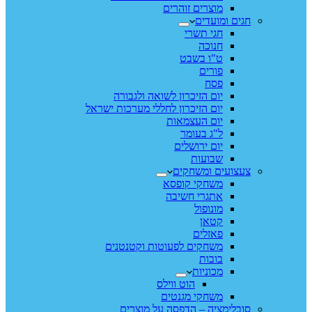
מוצרים זוהרים
חגים ומועדים
חגי תשרי
חנוכה
ט"ו בשבט
פורים
פסח
יום הזיכרון לשואה ולגבורה
יום הזיכרון לחללי מערכות ישראל
יום העצמאות
ל"ג בעומר
יום ירושלים
שבועות
צעצועים ומשחקים
משחקי קופסא
אתגרי חשיבה
מונופול
קטאן
פאזלים
משחקים לפעוטות וקטנטנים
בובות
מכוניות
הוט ווילס
משחקי מגנטים
סובלימציה – הדפסה על מוצרים