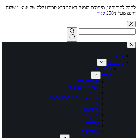
לקהל לקוחותינו, מינימום הזמנה באתר הוא סכום עגלה של 35₪. משלוח
חינם מעל 250₪
סגור
Skip
to
content
No
results
דף הבית
קטגוריות
כל המוצרים
יצירה
חומרי יצירה
אביזרי תכשיטנות
דבקים
מוד פודג' – MOD-PODGE
חרוזים
מדבקות
מוצרי תפירה סריגה ורקמה
קווילינג
לבד
מוצרי סול