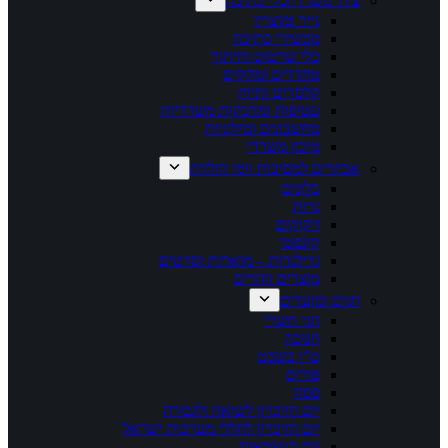
ציוד משרדי/כלי כתיבה
נייר ומוצריו
מכשירי כתיבה
כלי שרטוט וחיתוך
מחדדים ומחקים
קלסרים ותיוק
עטיפות ומדבקות משרדיות
מחשבונים ומילוניות
מיכון משרדי
אביזרים למסיבות וימי הולדת
בלונים
נרות
זיקוקים
קונפטי
גרילנדות – מוארות וסרטים
מוצרים זוהרים
חגים ומועדים
חגי תשרי
חנוכה
ט"ו בשבט
פורים
פסח
יום הזיכרון לשואה ולגבורה
יום הזיכרון לחללי מערכות ישראל
יום העצמאות