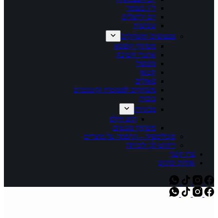
ל"ג בעומר
יום ירושלים
שבועות
צעצועים ומשחקים
משחקי קופסא
אתגרי חשיבה
מונופול
קטאן
פאזלים
משחקים לפעוטות וקטנטנים
בובות
מכוניות
הוט ווילס
משחקי מגנטים
סובלימציה – הדפסה על מוצרים
ריהוט לגן ולכיתה
צרו קשר
אודות ימיניס