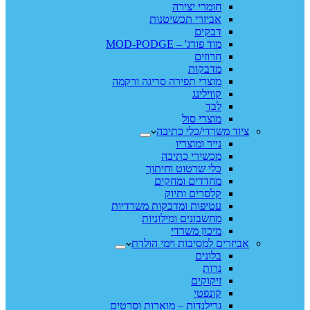
חומרי יצירה
אביזרי תכשיטנות
דבקים
מוד פודג' – MOD-PODGE
חרוזים
מדבקות
מוצרי תפירה סריגה ורקמה
קווילינג
לבד
מוצרי סול
ציוד משרדי/כלי כתיבה
נייר ומוצריו
מכשירי כתיבה
כלי שרטוט וחיתוך
מחדדים ומחקים
קלסרים ותיוק
עטיפות ומדבקות משרדיות
מחשבונים ומילוניות
מיכון משרדי
אביזרים למסיבות וימי הולדת
בלונים
נרות
זיקוקים
קונפטי
גרילנדות – מוארות וסרטים