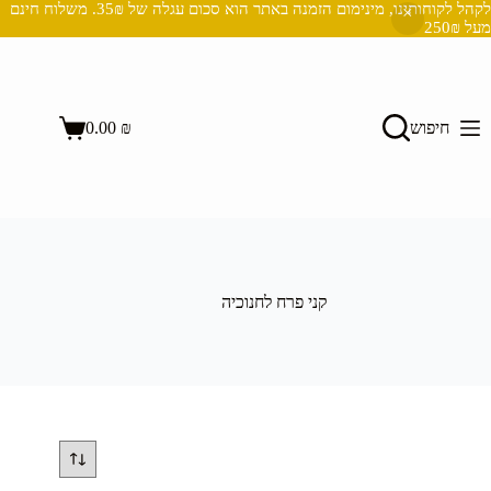
לקהל לקוחותינו, מינימום הזמנה באתר הוא סכום עגלה של 35₪. משלוח חינם
מעל 250₪
Ski
t
conten
השבת את ההבזקים
visibility_off
חיפוש
₪
0.00
סמן כותרות
title
Shopping
cart
צבע רקע
settings
זום (הקטנה)
zoom_out
זום (הגדלה)
zoom_in
הקטנת גופן
remove_circle_outline
קני פרח לחנוכיה
הגדלת גופן
add_circle_outline
גופן קריא
spellcheck
ניגודיות בהירה
brightness_high
ניגודיות כהה
brightness_low
הוסף קו תחתון לקישורים
format_underlined