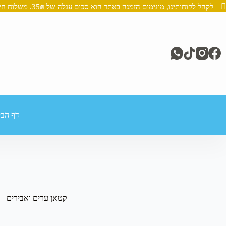
לקהל לקוחותינו, מינימום הזמנה באתר הוא סכום עגלה של 35₪. משלוח חינם מעל 250₪
Ski
t
conten
דף הבי
קטאן ערים ואבירים