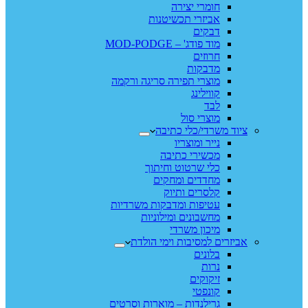
חומרי יצירה
אביזרי תכשיטנות
דבקים
מוד פודג' – MOD-PODGE
חרוזים
מדבקות
מוצרי תפירה סריגה ורקמה
קווילינג
לבד
מוצרי סול
ציוד משרדי/כלי כתיבה
נייר ומוצריו
מכשירי כתיבה
כלי שרטוט וחיתוך
מחדדים ומחקים
קלסרים ותיוק
עטיפות ומדבקות משרדיות
מחשבונים ומילוניות
מיכון משרדי
אביזרים למסיבות וימי הולדת
בלונים
נרות
זיקוקים
קונפטי
גרילנדות – מוארות וסרטים