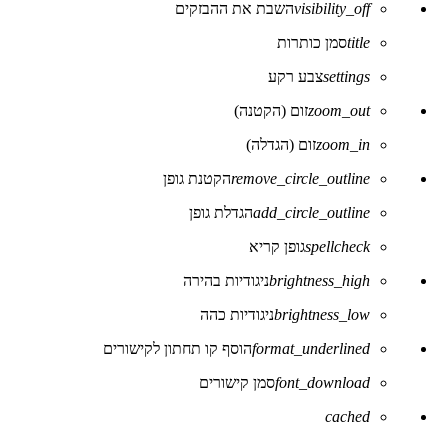
visibility_off
השבת את ההבזקים
של
נגישות
title
סמן כותרות
settings
צבע רקע
zoom_out
זום (הקטנה)
zoom_in
זום (הגדלה)
remove_circle_outline
הקטנת גופן
add_circle_outline
הגדלת גופן
spellcheck
גופן קריא
brightness_high
ניגודיות בהירה
brightness_low
ניגודיות כהה
format_underlined
הוסף קו תחתון לקישורים
font_download
סמן קישורים
לאפס
cached
את