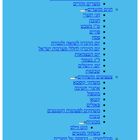
מוצרים זוהרים
חגים ומועדים
חגי תשרי
חנוכה
ט"ו בשבט
פורים
פסח
יום הזיכרון לשואה ולגבורה
יום הזיכרון לחללי מערכות ישראל
יום העצמאות
ל"ג בעומר
יום ירושלים
שבועות
צעצועים ומשחקים
משחקי קופסא
אתגרי חשיבה
מונופול
קטאן
פאזלים
משחקים לפעוטות וקטנטנים
בובות
מכוניות
הוט ווילס
משחקי מגנטים
סובלימציה – הדפסה על מוצרים