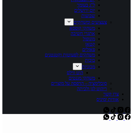
ל"ג בעומר
יום ירושלים
שבועות
צעצועים ומשחקים
משחקי קופסא
אתגרי חשיבה
מונופול
קטאן
פאזלים
משחקים לפעוטות וקטנטנים
בובות
מכוניות
הוט ווילס
משחקי מגנטים
סובלימציה – הדפסה על מוצרים
ריהוט לגן ולכיתה
צרו קשר
אודות ימיניס