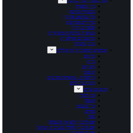
ציוד משרדי/כלי כתיבה
נייר ומוצריו
מכשירי כתיבה
כלי שרטוט וחיתוך
מחדדים ומחקים
קלסרים ותיוק
עטיפות ומדבקות משרדיות
מחשבונים ומילוניות
מיכון משרדי
אביזרים למסיבות וימי הולדת
בלונים
נרות
זיקוקים
קונפטי
גרילנדות – מוארות וסרטים
מוצרים זוהרים
חגים ומועדים
חגי תשרי
חנוכה
ט"ו בשבט
פורים
פסח
יום הזיכרון לשואה ולגבורה
יום הזיכרון לחללי מערכות ישראל
יום העצמאות