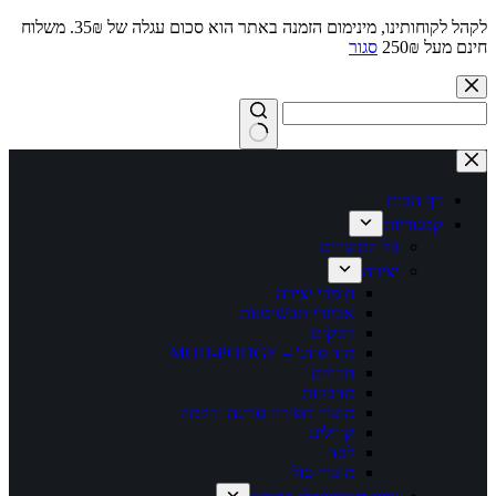
לקהל לקוחותינו, מינימום הזמנה באתר הוא סכום עגלה של 35₪. משלוח
חינם מעל 250₪
סגור
Skip
to
content
No
results
דף הבית
קטגוריות
כל המוצרים
יצירה
חומרי יצירה
אביזרי תכשיטנות
דבקים
מוד פודג' – MOD-PODGE
חרוזים
מדבקות
מוצרי תפירה סריגה ורקמה
קווילינג
לבד
מוצרי סול