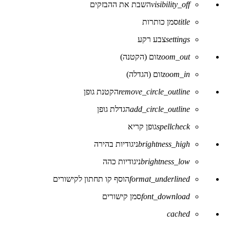
visibility_off
השבת את ההבזקים
של
נגישות
title
סמן כותרות
settings
צבע רקע
zoom_out
זום (הקטנה)
zoom_in
זום (הגדלה)
remove_circle_outline
הקטנת גופן
add_circle_outline
הגדלת גופן
spellcheck
גופן קריא
brightness_high
ניגודיות בהירה
brightness_low
ניגודיות כהה
format_underlined
הוסף קו תחתון לקישורים
font_download
סמן קישורים
לאפס
cached
את