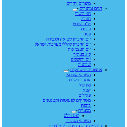
מוצרים זוהרים
חגים ומועדים
חגי תשרי
חנוכה
ט"ו בשבט
פורים
פסח
יום הזיכרון לשואה ולגבורה
יום הזיכרון לחללי מערכות ישראל
יום העצמאות
ל"ג בעומר
יום ירושלים
שבועות
צעצועים ומשחקים
משחקי קופסא
אתגרי חשיבה
מונופול
קטאן
פאזלים
משחקים לפעוטות וקטנטנים
בובות
מכוניות
הוט ווילס
משחקי מגנטים
סובלימציה – הדפסה על מוצרים