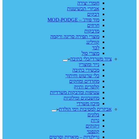
חומרי יצירה
אביזרי תכשיטנות
דבקים
מוד פודג' – MOD-PODGE
חרוזים
מדבקות
מוצרי תפירה סריגה ורקמה
קווילינג
לבד
מוצרי סול
ציוד משרדי/כלי כתיבה
נייר ומוצריו
מכשירי כתיבה
כלי שרטוט וחיתוך
מחדדים ומחקים
קלסרים ותיוק
עטיפות ומדבקות משרדיות
מחשבונים ומילוניות
מיכון משרדי
אביזרים למסיבות וימי הולדת
בלונים
נרות
זיקוקים
קונפטי
גרילנדות – מוארות וסרטים