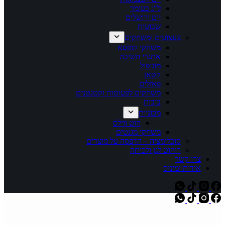
ל"ג בעומר
יום ירושלים
שבועות
צעצועים ומשחקים
משחקי קופסא
אתגרי חשיבה
מונופול
קטאן
פאזלים
משחקים לפעוטות וקטנטנים
בובות
מכוניות
הוט ווילס
משחקי מגנטים
סובלימציה – הדפסה על מוצרים
ריהוט לגן ולכיתה
צרו קשר
אודות ימיניס