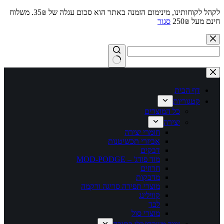
לקהל לקוחותינו, מינימום הזמנה באתר הוא סכום עגלה של 35₪. משלוח
חינם מעל 250₪
סגור
Skip
to
content
No
results
דף הבית
קטגוריות
כל המוצרים
יצירה
חומרי יצירה
אביזרי תכשיטנות
דבקים
מוד פודג' – MOD-PODGE
חרוזים
מדבקות
מוצרי תפירה סריגה ורקמה
קווילינג
לבד
מוצרי סול