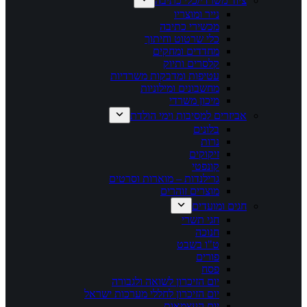
ציוד משרדי/כלי כתיבה
נייר ומוצריו
מכשירי כתיבה
כלי שרטוט וחיתוך
מחדדים ומחקים
קלסרים ותיוק
עטיפות ומדבקות משרדיות
מחשבונים ומילוניות
מיכון משרדי
אביזרים למסיבות וימי הולדת
בלונים
נרות
זיקוקים
קונפטי
גרילנדות – מוארות וסרטים
מוצרים זוהרים
חגים ומועדים
חגי תשרי
חנוכה
ט"ו בשבט
פורים
פסח
יום הזיכרון לשואה ולגבורה
יום הזיכרון לחללי מערכות ישראל
יום העצמאות