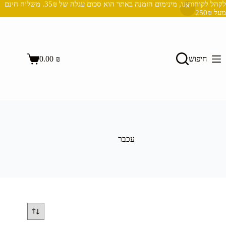
לקהל לקוחותינו, מינימום הזמנה באתר הוא סכום עגלה של 35₪. משלוח חינם
מעל 250₪
Ski
t
conten
השבת את ההבזקים
visibility_off
חיפוש
₪
0.00
סמן כותרות
title
Shopping
cart
צבע רקע
settings
זום (הקטנה)
zoom_out
זום (הגדלה)
zoom_in
הקטנת גופן
remove_circle_outline
עכבר
הגדלת גופן
add_circle_outline
גופן קריא
spellcheck
ניגודיות בהירה
brightness_high
ניגודיות כהה
brightness_low
הוסף קו תחתון לקישורים
format_underlined