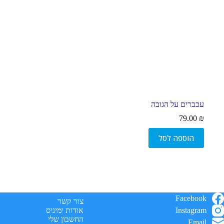
סמן קישורים
font_download
ל
cached
א
פ
ס
א
ת
כ
ל
ה
עכברים על הגובה
א
פ
79.00
₪
ש
ר
הוספה לסל
ו
י
ו
ת
Facebook
צור קשר
Instagram
אודות ימיניס
החשבון שלי
Email