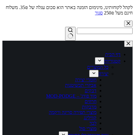
לקהל לקוחותינו, מינימום הזמנה באתר הוא סכום עגלה של 35₪. משלוח
חינם מעל 250₪
סגור
Skip
to
content
No
results
דף הבית
קטגוריות
כל המוצרים
יצירה
חומרי יצירה
אביזרי תכשיטנות
דבקים
מוד פודג' – MOD-PODGE
חרוזים
מדבקות
מוצרי תפירה סריגה ורקמה
קווילינג
לבד
מוצרי סול