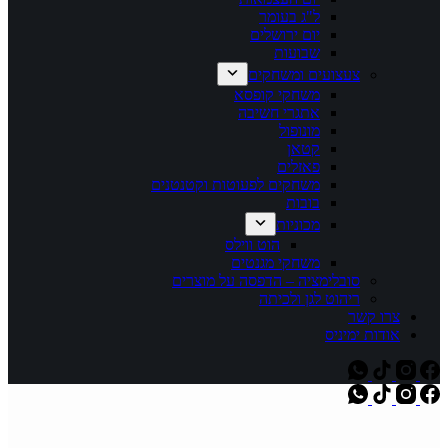
ל"ג בעומר
יום ירושלים
שבועות
צעצועים ומשחקים
משחקי קופסא
אתגרי חשיבה
מונופול
קטאן
פאזלים
משחקים לפעוטות וקטנטנים
בובות
מכוניות
הוט ווילס
משחקי מגנטים
סובלימציה – הדפסה על מוצרים
ריהוט לגן ולכיתה
צרו קשר
אודות ימיניס