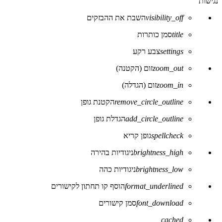
נגישות
סרגל
הכלים
visibility_off
השבת את ההבזקים
של
נגישות
title
סמן כותרות
settings
צבע רקע
zoom_out
זום (הקטנה)
zoom_in
זום (הגדלה)
remove_circle_outline
הקטנת גופן
add_circle_outline
הגדלת גופן
spellcheck
גופן קריא
brightness_high
ניגודיות בהירה
brightness_low
ניגודיות כהה
format_underlined
הוסף קו תחתון לקישורים
font_download
סמן קישורים
לאפס
cached