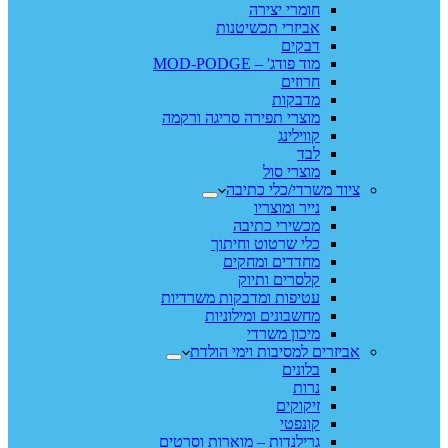
חומרי יצירה
אביזרי תכשיטנות
דבקים
מוד פודג' – MOD-PODGE
חרוזים
מדבקות
מוצרי תפירה סריגה ורקמה
קווילינג
לבד
מוצרי סול
ציוד משרדי/כלי כתיבה
נייר ומוצריו
מכשירי כתיבה
כלי שרטוט וחיתוך
מחדדים ומחקים
קלסרים ותיוק
עטיפות ומדבקות משרדיות
מחשבונים ומילוניות
מיכון משרדי
אביזרים למסיבות וימי הולדת
בלונים
נרות
זיקוקים
קונפטי
גרילנדות – מוארות וסרטים