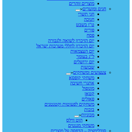
מוצרים זוהרים
חגים ומועדים
חגי תשרי
חנוכה
ט"ו בשבט
פורים
פסח
יום הזיכרון לשואה ולגבורה
יום הזיכרון לחללי מערכות ישראל
יום העצמאות
ל"ג בעומר
יום ירושלים
שבועות
צעצועים ומשחקים
משחקי קופסא
אתגרי חשיבה
מונופול
קטאן
פאזלים
משחקים לפעוטות וקטנטנים
בובות
מכוניות
הוט ווילס
משחקי מגנטים
סובלימציה – הדפסה על מוצרים