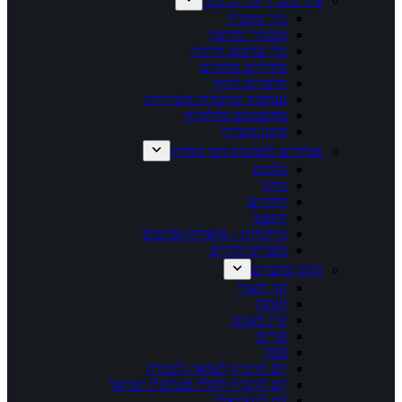
ציוד משרדי/כלי כתיבה
נייר ומוצריו
מכשירי כתיבה
כלי שרטוט וחיתוך
מחדדים ומחקים
קלסרים ותיוק
עטיפות ומדבקות משרדיות
מחשבונים ומילוניות
מיכון משרדי
אביזרים למסיבות וימי הולדת
בלונים
נרות
זיקוקים
קונפטי
גרילנדות – מוארות וסרטים
מוצרים זוהרים
חגים ומועדים
חגי תשרי
חנוכה
ט"ו בשבט
פורים
פסח
יום הזיכרון לשואה ולגבורה
יום הזיכרון לחללי מערכות ישראל
יום העצמאות