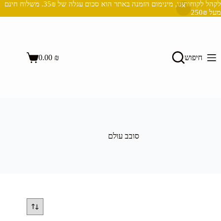
לקהל לקוחותינו, מינימום הזמנה באתר הוא סכום עגלה של 35₪. משלוח חינם
מעל 250₪
Ski
t
conten
השבת את ההבזקים
visibility_off
חיפוש
₪
0.00
סמן כותרות
title
Shopping
cart
צבע רקע
settings
זום (הקטנה)
zoom_out
זום (הגדלה)
zoom_in
הקטנת גופן
remove_circle_outline
סובב עולם
הגדלת גופן
add_circle_outline
גופן קריא
spellcheck
ניגודיות בהירה
brightness_high
ניגודיות כהה
brightness_low
הוסף קו תחתון לקישורים
format_underlined