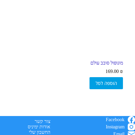
סמן קישורים
font_download
ל
cached
א
פ
ס
א
ת
כ
ל
ה
מונופול סובב עולם
א
פ
169.00
₪
ש
ר
הוספה לסל
ו
י
ו
ת
Facebook
צור קשר
Instagram
אודות ימיניס
החשבון שלי
Email