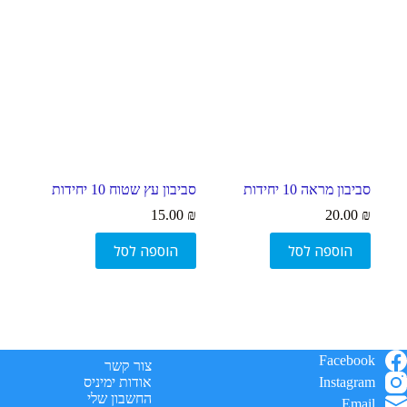
סמן קישורים
font_download
ל
cached
א
פ
ס
א
ת
כ
ל
ה
סביבון מראה 10 יחידות
סביבון עץ שטוח 10 יחידות
א
פ
15.00
₪
20.00
₪
ש
ר
הוספה לסל
הוספה לסל
ו
י
ו
ת
Facebook
צור קשר
Instagram
אודות ימיניס
החשבון שלי
Email