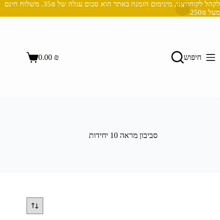
לקהל לקוחותינו, מינימום הזמנה באתר הוא סכום עגלה של 35₪. משלוח חינם
מעל 250₪
Ski
t
conten
השבת את ההבזקים
visibility_off
חיפוש
₪
0.00
סמן כותרות
title
Shopping
cart
צבע רקע
settings
זום (הקטנה)
zoom_out
זום (הגדלה)
zoom_in
הקטנת גופן
remove_circle_outline
סביבון מראה 10 יחידות
הגדלת גופן
add_circle_outline
גופן קריא
spellcheck
ניגודיות בהירה
brightness_high
ניגודיות כהה
brightness_low
הוסף קו תחתון לקישורים
format_underlined