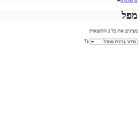
0
0.00
₪
cart
מפל
מציגים את כל ⁦2⁩ התוצאות