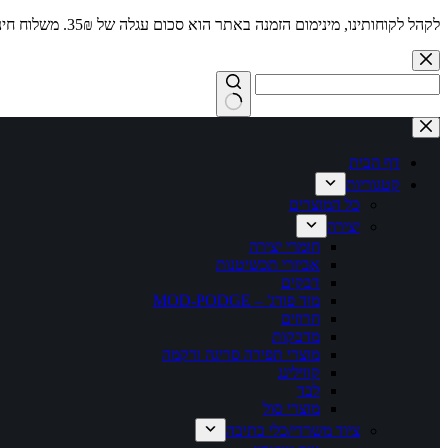
לקהל לקוחותינו, מינימום הזמנה באתר הוא סכום עגלה של 35₪. משלוח חינם מעל 250₪
Skip
to
content
No
results
דף הבית
קטגוריות
כל המוצרים
יצירה
חומרי יצירה
אביזרי תכשיטנות
דבקים
מוד פודג' – MOD-PODGE
חרוזים
מדבקות
מוצרי תפירה סריגה ורקמה
קווילינג
לבד
מוצרי סול
ציוד משרדי/כלי כתיבה