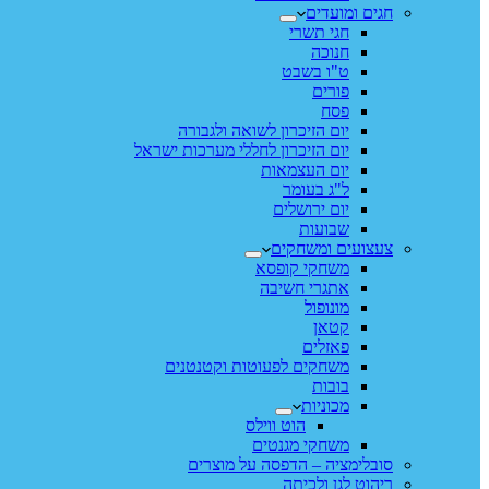
חגים ומועדים
חגי תשרי
חנוכה
ט"ו בשבט
פורים
פסח
יום הזיכרון לשואה ולגבורה
יום הזיכרון לחללי מערכות ישראל
יום העצמאות
ל"ג בעומר
יום ירושלים
שבועות
צעצועים ומשחקים
משחקי קופסא
אתגרי חשיבה
מונופול
קטאן
פאזלים
משחקים לפעוטות וקטנטנים
בובות
מכוניות
הוט ווילס
משחקי מגנטים
סובלימציה – הדפסה על מוצרים
ריהוט לגן ולכיתה