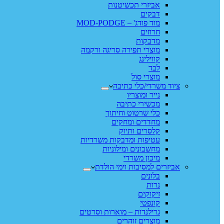
אביזרי תכשיטנות
דבקים
מוד פודג' – MOD-PODGE
חרוזים
מדבקות
מוצרי תפירה סריגה ורקמה
קווילינג
לבד
מוצרי סול
ציוד משרדי/כלי כתיבה
נייר ומוצריו
מכשירי כתיבה
כלי שרטוט וחיתוך
מחדדים ומחקים
קלסרים ותיוק
עטיפות ומדבקות משרדיות
מחשבונים ומילוניות
מיכון משרדי
אביזרים למסיבות וימי הולדת
בלונים
נרות
זיקוקים
קונפטי
גרילנדות – מוארות וסרטים
מוצרים זוהרים