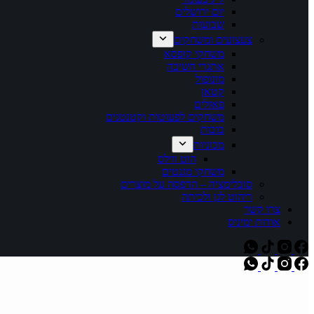
יום ירושלים
שבועות
צעצועים ומשחקים
משחקי קופסא
אתגרי חשיבה
מונופול
קטאן
פאזלים
משחקים לפעוטות וקטנטנים
בובות
מכוניות
הוט ווילס
משחקי מגנטים
סובלימציה – הדפסה על מוצרים
ריהוט לגן ולכיתה
צרו קשר
אודות ימיניס