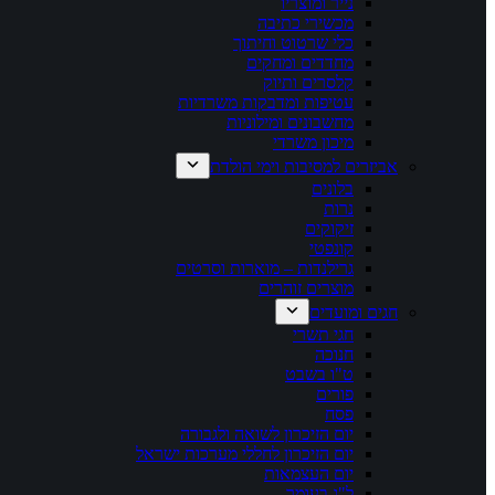
נייר ומוצריו
מכשירי כתיבה
כלי שרטוט וחיתוך
מחדדים ומחקים
קלסרים ותיוק
עטיפות ומדבקות משרדיות
מחשבונים ומילוניות
מיכון משרדי
אביזרים למסיבות וימי הולדת
בלונים
נרות
זיקוקים
קונפטי
גרילנדות – מוארות וסרטים
מוצרים זוהרים
חגים ומועדים
חגי תשרי
חנוכה
ט"ו בשבט
פורים
פסח
יום הזיכרון לשואה ולגבורה
יום הזיכרון לחללי מערכות ישראל
יום העצמאות
ל"ג בעומר