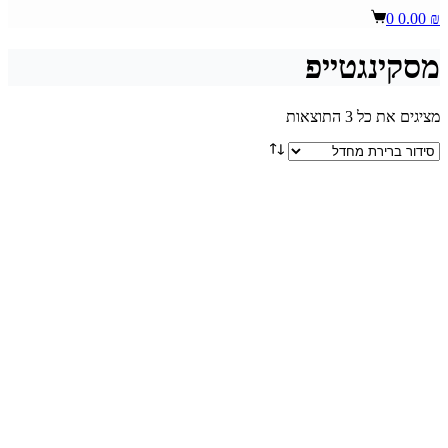
Shopping
0
0.00
₪
cart
מסקינגטייפ
מציגים את כל ⁦3⁩ התוצאות