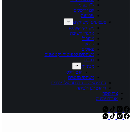
ל"ג בעומר
יום ירושלים
שבועות
צעצועים ומשחקים
משחקי קופסא
אתגרי חשיבה
מונופול
קטאן
פאזלים
משחקים לפעוטות וקטנטנים
בובות
מכוניות
הוט ווילס
משחקי מגנטים
סובלימציה – הדפסה על מוצרים
ריהוט לגן ולכיתה
צרו קשר
אודות ימיניס