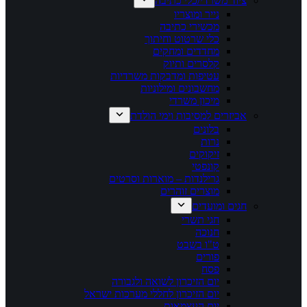
ציוד משרדי/כלי כתיבה
נייר ומוצריו
מכשירי כתיבה
כלי שרטוט וחיתוך
מחדדים ומחקים
קלסרים ותיוק
עטיפות ומדבקות משרדיות
מחשבונים ומילוניות
מיכון משרדי
אביזרים למסיבות וימי הולדת
בלונים
נרות
זיקוקים
קונפטי
גרילנדות – מוארות וסרטים
מוצרים זוהרים
חגים ומועדים
חגי תשרי
חנוכה
ט"ו בשבט
פורים
פסח
יום הזיכרון לשואה ולגבורה
יום הזיכרון לחללי מערכות ישראל
יום העצמאות