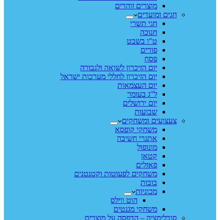
מוצרים זוהרים
חגים ומועדים
חגי תשרי
חנוכה
ט"ו בשבט
פורים
פסח
יום הזיכרון לשואה ולגבורה
יום הזיכרון לחללי מערכות ישראל
יום העצמאות
ל"ג בעומר
יום ירושלים
שבועות
צעצועים ומשחקים
משחקי קופסא
אתגרי חשיבה
מונופול
קטאן
פאזלים
משחקים לפעוטות וקטנטנים
בובות
מכוניות
הוט ווילס
משחקי מגנטים
סובלימציה – הדפסה על מוצרים