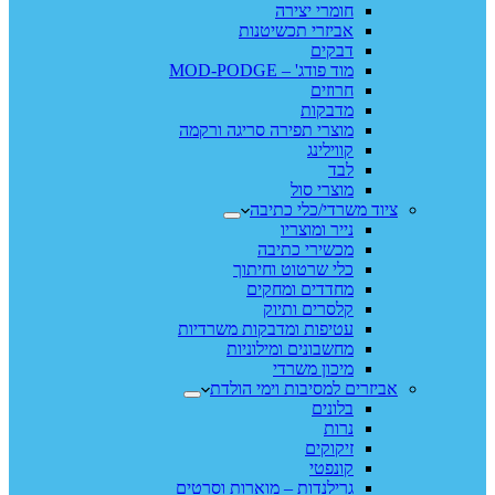
חומרי יצירה
אביזרי תכשיטנות
דבקים
מוד פודג' – MOD-PODGE
חרוזים
מדבקות
מוצרי תפירה סריגה ורקמה
קווילינג
לבד
מוצרי סול
ציוד משרדי/כלי כתיבה
נייר ומוצריו
מכשירי כתיבה
כלי שרטוט וחיתוך
מחדדים ומחקים
קלסרים ותיוק
עטיפות ומדבקות משרדיות
מחשבונים ומילוניות
מיכון משרדי
אביזרים למסיבות וימי הולדת
בלונים
נרות
זיקוקים
קונפטי
גרילנדות – מוארות וסרטים