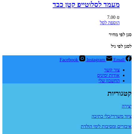
מעמד לסלוטייפ קטן כבד
7.00
₪
הוספה לסל
סנן לפי מחיר
לסנן לפי גיל
Facebook
Instagram
Email
צור קשר
אודות ימיניס
החשבון שלי
קטגוריות
יצירה
ציוד משרדי/כלי כתיבה
איבזרים ומסיבות לימי הולדת