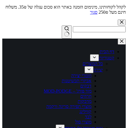
לקהל לקוחותינו, מינימום הזמנה באתר הוא סכום עגלה של 35₪. משלוח
חינם מעל 250₪
סגור
Skip
to
content
No
results
דף הבית
קטגוריות
כל המוצרים
יצירה
חומרי יצירה
אביזרי תכשיטנות
דבקים
מוד פודג' – MOD-PODGE
חרוזים
מדבקות
מוצרי תפירה סריגה ורקמה
קווילינג
לבד
מוצרי סול