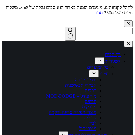
לקהל לקוחותינו, מינימום הזמנה באתר הוא סכום עגלה של 35₪. משלוח
חינם מעל 250₪
סגור
Skip
to
content
No
results
דף הבית
קטגוריות
כל המוצרים
יצירה
חומרי יצירה
אביזרי תכשיטנות
דבקים
מוד פודג' – MOD-PODGE
חרוזים
מדבקות
מוצרי תפירה סריגה ורקמה
קווילינג
לבד
מוצרי סול