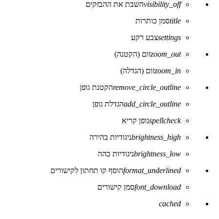
visibility_off
השבת את ההבזקים
של
נגישות
title
סמן כותרות
settings
צבע רקע
zoom_out
זום (הקטנה)
zoom_in
זום (הגדלה)
remove_circle_outline
הקטנת גופן
add_circle_outline
הגדלת גופן
spellcheck
גופן קריא
brightness_high
ניגודיות בהירה
brightness_low
ניגודיות כהה
format_underlined
הוסף קו תחתון לקישורים
font_download
סמן קישורים
לאפס
cached
את