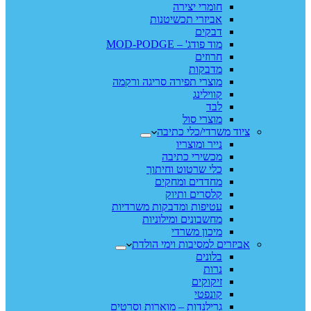
חומרי יצירה
אביזרי תכשיטנות
דבקים
מוד פודג' – MOD-PODGE
חרוזים
מדבקות
מוצרי תפירה סריגה ורקמה
קווילינג
לבד
מוצרי סול
ציוד משרדי/כלי כתיבה
נייר ומוצריו
מכשירי כתיבה
כלי שרטוט וחיתוך
מחדדים ומחקים
קלסרים ותיוק
עטיפות ומדבקות משרדיות
מחשבונים ומילוניות
מיכון משרדי
אביזרים למסיבות וימי הולדת
בלונים
נרות
זיקוקים
קונפטי
גרילנדות – מוארות וסרטים