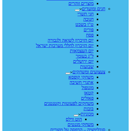
מוצרים זוהרים
חגים ומועדים
חגי תשרי
חנוכה
ט"ו בשבט
פורים
פסח
יום הזיכרון לשואה ולגבורה
יום הזיכרון לחללי מערכות ישראל
יום העצמאות
ל"ג בעומר
יום ירושלים
שבועות
צעצועים ומשחקים
משחקי קופסא
אתגרי חשיבה
מונופול
קטאן
פאזלים
משחקים לפעוטות וקטנטנים
בובות
מכוניות
הוט ווילס
משחקי מגנטים
סובלימציה – הדפסה על מוצרים