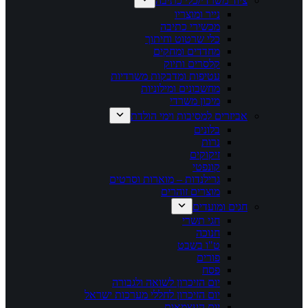
ציוד משרדי/כלי כתיבה
נייר ומוצריו
מכשירי כתיבה
כלי שרטוט וחיתוך
מחדדים ומחקים
קלסרים ותיוק
עטיפות ומדבקות משרדיות
מחשבונים ומילוניות
מיכון משרדי
אביזרים למסיבות וימי הולדת
בלונים
נרות
זיקוקים
קונפטי
גרילנדות – מוארות וסרטים
מוצרים זוהרים
חגים ומועדים
חגי תשרי
חנוכה
ט"ו בשבט
פורים
פסח
יום הזיכרון לשואה ולגבורה
יום הזיכרון לחללי מערכות ישראל
יום העצמאות