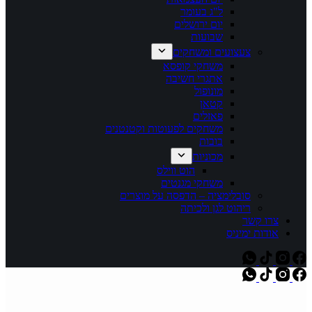
ל"ג בעומר
יום ירושלים
שבועות
צעצועים ומשחקים
משחקי קופסא
אתגרי חשיבה
מונופול
קטאן
פאזלים
משחקים לפעוטות וקטנטנים
בובות
מכוניות
הוט ווילס
משחקי מגנטים
סובלימציה – הדפסה על מוצרים
ריהוט לגן ולכיתה
צרו קשר
אודות ימיניס