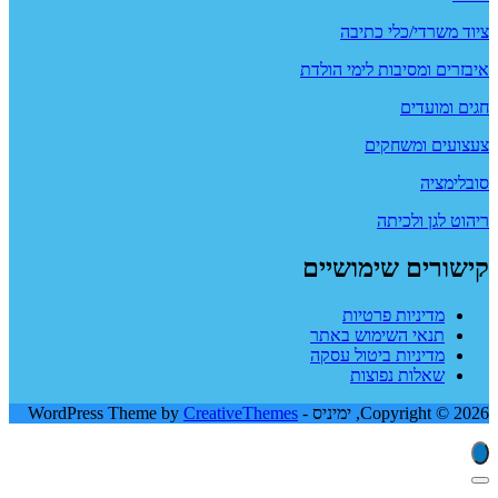
ציוד משרדי/כלי כתיבה
איבזרים ומסיבות לימי הולדת
חגים ומועדים
צעצועים ומשחקים
סובלימציה
ריהוט לגן ולכיתה
קישורים שימושיים
מדיניות פרטיות
תנאי השימוש באתר
מדיניות ביטול עסקה
שאלות נפוצות
Copyright © 2026, ימיניס - WordPress Theme by
CreativeThemes
סגור