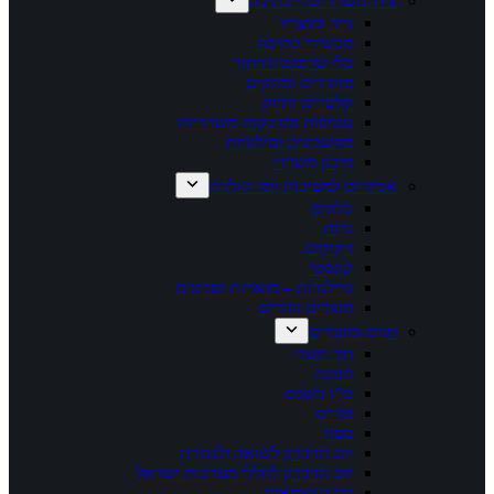
ציוד משרדי/כלי כתיבה
נייר ומוצריו
מכשירי כתיבה
כלי שרטוט וחיתוך
מחדדים ומחקים
קלסרים ותיוק
עטיפות ומדבקות משרדיות
מחשבונים ומילוניות
מיכון משרדי
אביזרים למסיבות וימי הולדת
בלונים
נרות
זיקוקים
קונפטי
גרילנדות – מוארות וסרטים
מוצרים זוהרים
חגים ומועדים
חגי תשרי
חנוכה
ט"ו בשבט
פורים
פסח
יום הזיכרון לשואה ולגבורה
יום הזיכרון לחללי מערכות ישראל
יום העצמאות