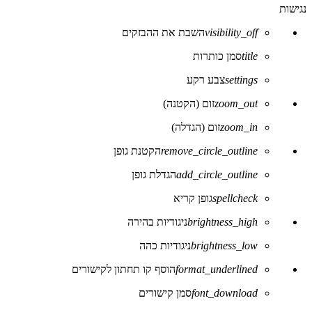
את
נגישות
סרגל
הכלים
visibility_off
השבת את ההבזקים
של
נגישות
title
סמן כותרות
settings
צבע רקע
zoom_out
זום (הקטנה)
zoom_in
זום (הגדלה)
remove_circle_outline
הקטנת גופן
add_circle_outline
הגדלת גופן
spellcheck
גופן קריא
brightness_high
ניגודיות בהירה
brightness_low
ניגודיות כהה
format_underlined
הוסף קו תחתון לקישורים
font_download
סמן קישורים