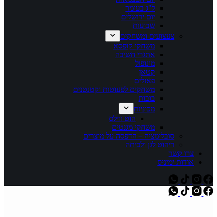
ל"ג בעומר
יום ירושלים
שבועות
צעצועים ומשחקים
משחקי קופסא
אתגרי חשיבה
מונופול
קטאן
פאזלים
משחקים לפעוטות וקטנטנים
בובות
מכוניות
הוט ווילס
משחקי מגנטים
סובלימציה – הדפסה על מוצרים
ריהוט לגן ולכיתה
צרו קשר
אודות ימיניס