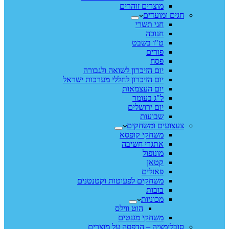
מוצרים זוהרים
חגים ומועדים
חגי תשרי
חנוכה
ט"ו בשבט
פורים
פסח
יום הזיכרון לשואה ולגבורה
יום הזיכרון לחללי מערכות ישראל
יום העצמאות
ל"ג בעומר
יום ירושלים
שבועות
צעצועים ומשחקים
משחקי קופסא
אתגרי חשיבה
מונופול
קטאן
פאזלים
משחקים לפעוטות וקטנטנים
בובות
מכוניות
הוט ווילס
משחקי מגנטים
סובלימציה – הדפסה על מוצרים