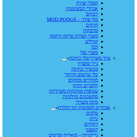
חומרי יצירה
אביזרי תכשיטנות
דבקים
מוד פודג' – MOD-PODGE
חרוזים
מדבקות
מוצרי תפירה סריגה ורקמה
קווילינג
לבד
מוצרי סול
ציוד משרדי/כלי כתיבה
נייר ומוצריו
מכשירי כתיבה
כלי שרטוט וחיתוך
מחדדים ומחקים
קלסרים ותיוק
עטיפות ומדבקות משרדיות
מחשבונים ומילוניות
מיכון משרדי
אביזרים למסיבות וימי הולדת
בלונים
נרות
זיקוקים
קונפטי
גרילנדות – מוארות וסרטים