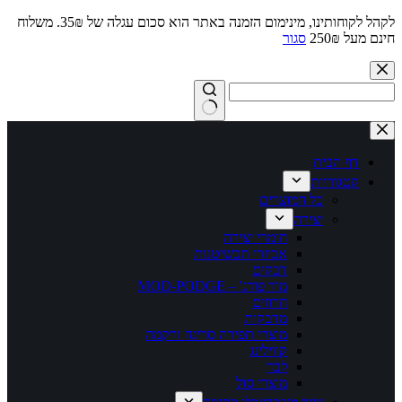
לקהל לקוחותינו, מינימום הזמנה באתר הוא סכום עגלה של 35₪. משלוח
חינם מעל 250₪
סגור
Skip
to
content
No
results
דף הבית
קטגוריות
כל המוצרים
יצירה
חומרי יצירה
אביזרי תכשיטנות
דבקים
מוד פודג' – MOD-PODGE
חרוזים
מדבקות
מוצרי תפירה סריגה ורקמה
קווילינג
לבד
מוצרי סול