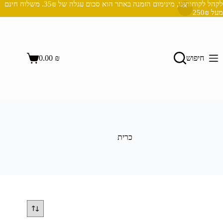
לקהל לקוחותינו, מינימום הזמנה באתר הוא סכום עגלה של 35₪. משלוח חינם
מעל 250₪
Ski
t
conten
השבת את ההבזקים
visibility_off
חיפוש
₪
0.00
סמן כותרות
title
Shopping
cart
צבע רקע
settings
זום (הקטנה)
zoom_out
זום (הגדלה)
zoom_in
הקטנת גופן
remove_circle_outline
כרית
הגדלת גופן
add_circle_outline
גופן קריא
spellcheck
ניגודיות בהירה
brightness_high
ניגודיות כהה
brightness_low
הוסף קו תחתון לקישורים
format_underlined