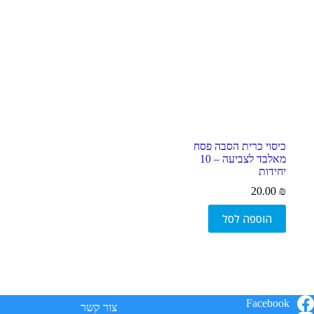
סמן קישורים
font_download
ל
cached
א
פ
ס
א
ת
כ
ל
ה
כיסוי כרית הסבה פסח
א
מאלבד לצביעה – 10
פ
יחידות
ש
ר
20.00
₪
ו
י
הוספה לסל
ו
ת
Facebook
צור קשר