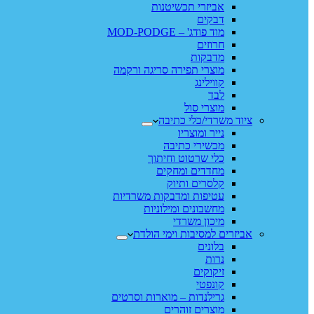
אביזרי תכשיטנות
דבקים
מוד פודג' – MOD-PODGE
חרוזים
מדבקות
מוצרי תפירה סריגה ורקמה
קווילינג
לבד
מוצרי סול
ציוד משרדי/כלי כתיבה
נייר ומוצריו
מכשירי כתיבה
כלי שרטוט וחיתוך
מחדדים ומחקים
קלסרים ותיוק
עטיפות ומדבקות משרדיות
מחשבונים ומילוניות
מיכון משרדי
אביזרים למסיבות וימי הולדת
בלונים
נרות
זיקוקים
קונפטי
גרילנדות – מוארות וסרטים
מוצרים זוהרים