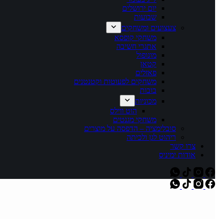
יום ירושלים
שבועות
צעצועים ומשחקים
משחקי קופסא
אתגרי חשיבה
מונופול
קטאן
פאזלים
משחקים לפעוטות וקטנטנים
בובות
מכוניות
הוט ווילס
משחקי מגנטים
סובלימציה – הדפסה על מוצרים
ריהוט לגן ולכיתה
צרו קשר
אודות ימיניס