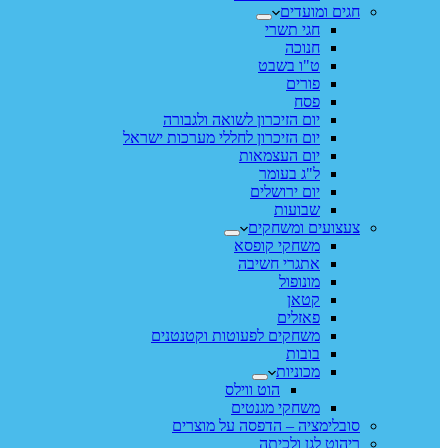
חגים ומועדים
חגי תשרי
חנוכה
ט"ו בשבט
פורים
פסח
יום הזיכרון לשואה ולגבורה
יום הזיכרון לחללי מערכות ישראל
יום העצמאות
ל"ג בעומר
יום ירושלים
שבועות
צעצועים ומשחקים
משחקי קופסא
אתגרי חשיבה
מונופול
קטאן
פאזלים
משחקים לפעוטות וקטנטנים
בובות
מכוניות
הוט ווילס
משחקי מגנטים
סובלימציה – הדפסה על מוצרים
ריהוט לגן ולכיתה