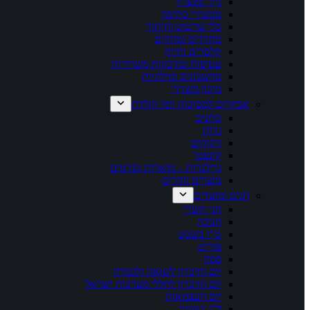
נייר ומוצריו
מכשירי כתיבה
כלי שרטוט וחיתוך
מחדדים ומחקים
קלסרים ותיוק
עטיפות ומדבקות משרדיות
מחשבונים ומילוניות
מיכון משרדי
אביזרים למסיבות וימי הולדת
בלונים
נרות
זיקוקים
קונפטי
גרילנדות – מוארות וסרטים
מוצרים זוהרים
חגים ומועדים
חגי תשרי
חנוכה
ט"ו בשבט
פורים
פסח
יום הזיכרון לשואה ולגבורה
יום הזיכרון לחללי מערכות ישראל
יום העצמאות
ל"ג בעומר