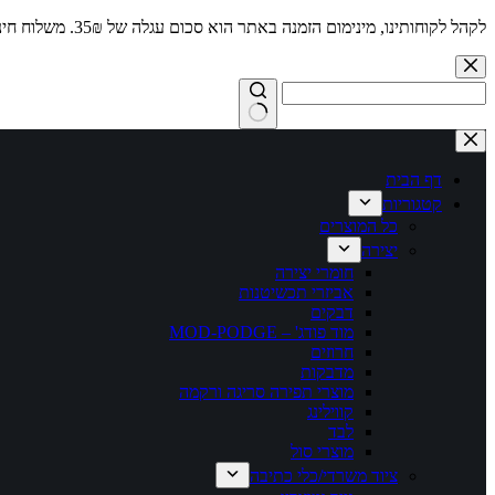
לקהל לקוחותינו, מינימום הזמנה באתר הוא סכום עגלה של 35₪. משלוח חינם מעל 250₪
Skip
to
content
No
results
דף הבית
קטגוריות
כל המוצרים
יצירה
חומרי יצירה
אביזרי תכשיטנות
דבקים
מוד פודג' – MOD-PODGE
חרוזים
מדבקות
מוצרי תפירה סריגה ורקמה
קווילינג
לבד
מוצרי סול
ציוד משרדי/כלי כתיבה