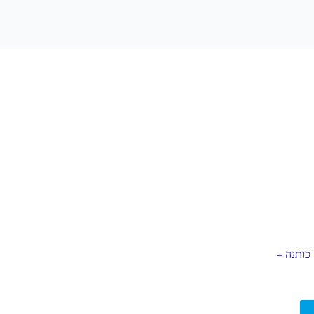
חוטי רקמה 100% כותנה –