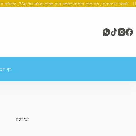
לקהל לקוחותינו, מינימום הזמנה באתר הוא סכום עגלה של 35₪. משלוח חינם מעל 250₪
Ski
t
conten
דף הבי
יצירקה