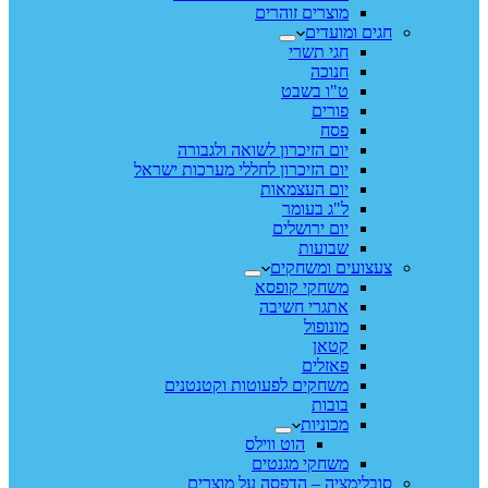
מוצרים זוהרים
חגים ומועדים
חגי תשרי
חנוכה
ט"ו בשבט
פורים
פסח
יום הזיכרון לשואה ולגבורה
יום הזיכרון לחללי מערכות ישראל
יום העצמאות
ל"ג בעומר
יום ירושלים
שבועות
צעצועים ומשחקים
משחקי קופסא
אתגרי חשיבה
מונופול
קטאן
פאזלים
משחקים לפעוטות וקטנטנים
בובות
מכוניות
הוט ווילס
משחקי מגנטים
סובלימציה – הדפסה על מוצרים