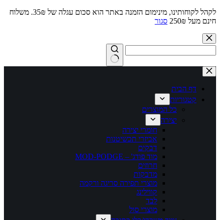
לקהל לקוחותינו, מינימום הזמנה באתר הוא סכום עגלה של 35₪. משלוח
חינם מעל 250₪
סגור
Skip
to
content
No
results
דף הבית
קטגוריות
כל המוצרים
יצירה
חומרי יצירה
אביזרי תכשיטנות
דבקים
מוד פודג' – MOD-PODGE
חרוזים
מדבקות
מוצרי תפירה סריגה ורקמה
קווילינג
לבד
מוצרי סול