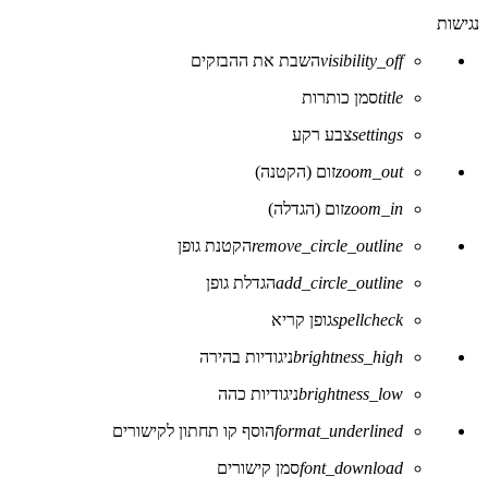
את
נגישות
סרגל
הכלים
visibility_off
השבת את ההבזקים
של
נגישות
title
סמן כותרות
settings
צבע רקע
zoom_out
זום (הקטנה)
zoom_in
זום (הגדלה)
remove_circle_outline
הקטנת גופן
add_circle_outline
הגדלת גופן
spellcheck
גופן קריא
brightness_high
ניגודיות בהירה
brightness_low
ניגודיות כהה
format_underlined
הוסף קו תחתון לקישורים
font_download
סמן קישורים