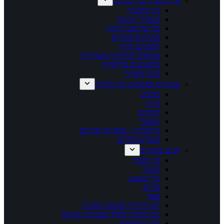
ציוד משרדי/כלי כתיבה
נייר ומוצריו
מכשירי כתיבה
כלי שרטוט וחיתוך
מחדדים ומחקים
קלסרים ותיוק
עטיפות ומדבקות משרדיות
מחשבונים ומילוניות
מיכון משרדי
אביזרים למסיבות וימי הולדת
בלונים
נרות
זיקוקים
קונפטי
גרילנדות – מוארות וסרטים
מוצרים זוהרים
חגים ומועדים
חגי תשרי
חנוכה
ט"ו בשבט
פורים
פסח
יום הזיכרון לשואה ולגבורה
יום הזיכרון לחללי מערכות ישראל
יום העצמאות