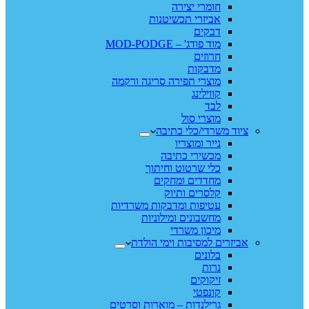
חומרי יצירה
אביזרי תכשיטנות
דבקים
מוד פודג' – MOD-PODGE
חרוזים
מדבקות
מוצרי תפירה סריגה ורקמה
קווילינג
לבד
מוצרי סול
ציוד משרדי/כלי כתיבה
נייר ומוצריו
מכשירי כתיבה
כלי שרטוט וחיתוך
מחדדים ומחקים
קלסרים ותיוק
עטיפות ומדבקות משרדיות
מחשבונים ומילוניות
מיכון משרדי
אביזרים למסיבות וימי הולדת
בלונים
נרות
זיקוקים
קונפטי
גרילנדות – מוארות וסרטים