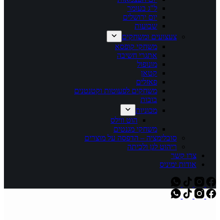
ל"ג בעומר
יום ירושלים
שבועות
צעצועים ומשחקים
משחקי קופסא
אתגרי חשיבה
מונופול
קטאן
פאזלים
משחקים לפעוטות וקטנטנים
בובות
מכוניות
הוט ווילס
משחקי מגנטים
סובלימציה – הדפסה על מוצרים
ריהוט לגן ולכיתה
צרו קשר
אודות ימיניס