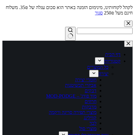
לקהל לקוחותינו, מינימום הזמנה באתר הוא סכום עגלה של 35₪. משלוח
חינם מעל 250₪
סגור
Skip
to
content
No
results
דף הבית
קטגוריות
כל המוצרים
יצירה
חומרי יצירה
אביזרי תכשיטנות
דבקים
מוד פודג' – MOD-PODGE
חרוזים
מדבקות
מוצרי תפירה סריגה ורקמה
קווילינג
לבד
מוצרי סול