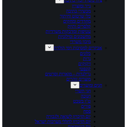
ציוד משרדי/כלי כתיבה
נייר ומוצריו
מכשירי כתיבה
כלי שרטוט וחיתוך
מחדדים ומחקים
קלסרים ותיוק
עטיפות ומדבקות משרדיות
מחשבונים ומילוניות
מיכון משרדי
אביזרים למסיבות וימי הולדת
בלונים
נרות
זיקוקים
קונפטי
גרילנדות – מוארות וסרטים
מוצרים זוהרים
חגים ומועדים
חגי תשרי
חנוכה
ט"ו בשבט
פורים
פסח
יום הזיכרון לשואה ולגבורה
יום הזיכרון לחללי מערכות ישראל
יום העצמאות