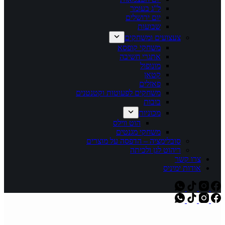
ל"ג בעומר
יום ירושלים
שבועות
צעצועים ומשחקים
משחקי קופסא
אתגרי חשיבה
מונופול
קטאן
פאזלים
משחקים לפעוטות וקטנטנים
בובות
מכוניות
הוט ווילס
משחקי מגנטים
סובלימציה – הדפסה על מוצרים
ריהוט לגן ולכיתה
צרו קשר
אודות ימיניס