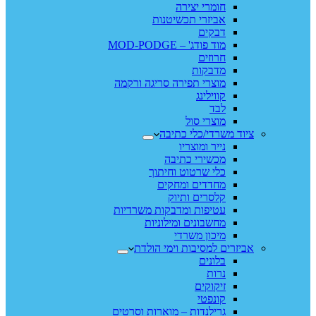
חומרי יצירה
אביזרי תכשיטנות
דבקים
מוד פודג' – MOD-PODGE
חרוזים
מדבקות
מוצרי תפירה סריגה ורקמה
קווילינג
לבד
מוצרי סול
ציוד משרדי/כלי כתיבה
נייר ומוצריו
מכשירי כתיבה
כלי שרטוט וחיתוך
מחדדים ומחקים
קלסרים ותיוק
עטיפות ומדבקות משרדיות
מחשבונים ומילוניות
מיכון משרדי
אביזרים למסיבות וימי הולדת
בלונים
נרות
זיקוקים
קונפטי
גרילנדות – מוארות וסרטים