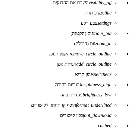
visibility_off
השבת את ההבזקים
של
נגישות
title
סמן כותרות
settings
צבע רקע
zoom_out
זום (הקטנה)
zoom_in
זום (הגדלה)
remove_circle_outline
הקטנת גופן
add_circle_outline
הגדלת גופן
spellcheck
גופן קריא
brightness_high
ניגודיות בהירה
brightness_low
ניגודיות כהה
format_underlined
הוסף קו תחתון לקישורים
font_download
סמן קישורים
לאפס
cached
את