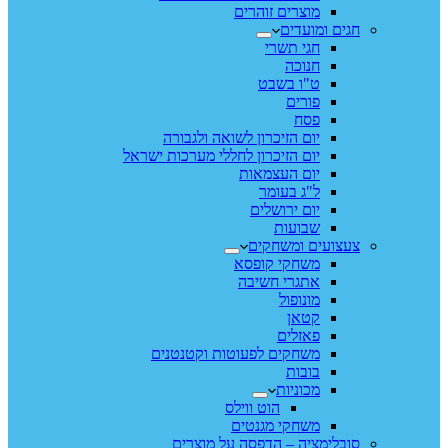
מוצרים זוהרים
חגים ומועדים
חגי תשרי
חנוכה
ט"ו בשבט
פורים
פסח
יום הזיכרון לשואה ולגבורה
יום הזיכרון לחללי מערכות ישראל
יום העצמאות
ל"ג בעומר
יום ירושלים
שבועות
צעצועים ומשחקים
משחקי קופסא
אתגרי חשיבה
מונופול
קטאן
פאזלים
משחקים לפעוטות וקטנטנים
בובות
מכוניות
הוט ווילס
משחקי מגנטים
סובלימציה – הדפסה על מוצרים