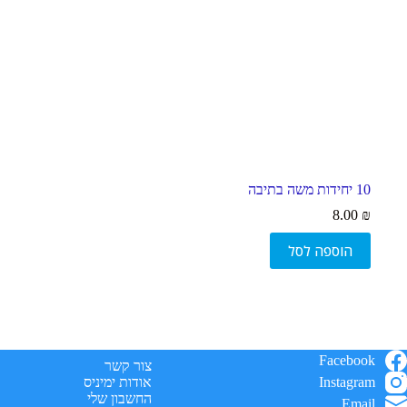
סמן קישורים
font_download
ל
cached
א
פ
ס
א
ת
כ
ל
ה
10 יחידות משה בתיבה
א
פ
8.00
₪
ש
ר
הוספה לסל
ו
י
ו
ת
Facebook
צור קשר
Instagram
אודות ימיניס
החשבון שלי
Email