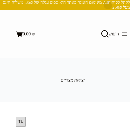
לקהל לקוחותינו, מינימום הזמנה באתר הוא סכום עגלה של 35₪. משלוח חינם
מעל 250₪
Ski
t
conten
השבת את ההבזקים
visibility_off
חיפוש
₪
0.00
סמן כותרות
title
Shopping
cart
צבע רקע
settings
זום (הקטנה)
zoom_out
זום (הגדלה)
zoom_in
הקטנת גופן
remove_circle_outline
יציאת מצריים
הגדלת גופן
add_circle_outline
גופן קריא
spellcheck
ניגודיות בהירה
brightness_high
ניגודיות כהה
brightness_low
הוסף קו תחתון לקישורים
format_underlined