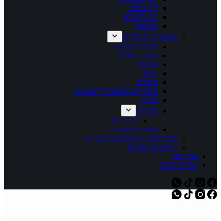
ל"ג בעומר
יום ירושלים
שבועות
צעצועים ומשחקים
משחקי קופסא
אתגרי חשיבה
מונופול
קטאן
פאזלים
משחקים לפעוטות וקטנטנים
בובות
מכוניות
הוט ווילס
משחקי מגנטים
סובלימציה – הדפסה על מוצרים
ריהוט לגן ולכיתה
צרו קשר
אודות ימיניס