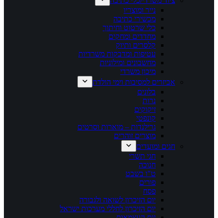
ציוד משרדי/כלי כתיבה
נייר ומוצריו
מכשירי כתיבה
כלי שרטוט וחיתוך
מחדדים ומחקים
קלסרים ותיוק
עטיפות ומדבקות משרדיות
מחשבונים ומילוניות
מיכון משרדי
אביזרים למסיבות וימי הולדת
בלונים
נרות
זיקוקים
קונפטי
גרילנדות – מוארות וסרטים
מוצרים זוהרים
חגים ומועדים
חגי תשרי
חנוכה
ט"ו בשבט
פורים
פסח
יום הזיכרון לשואה ולגבורה
יום הזיכרון לחללי מערכות ישראל
יום העצמאות