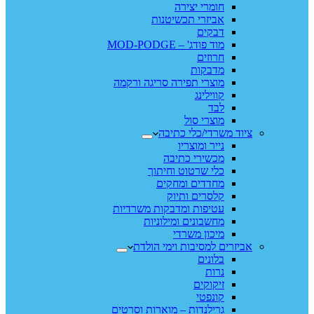
חומרי יצירה
אביזרי תכשיטנות
דבקים
מוד פודג' – MOD-PODGE
חרוזים
מדבקות
מוצרי תפירה סריגה ורקמה
קווילינג
לבד
מוצרי סול
ציוד משרדי/כלי כתיבה
נייר ומוצריו
מכשירי כתיבה
כלי שרטוט וחיתוך
מחדדים ומחקים
קלסרים ותיוק
עטיפות ומדבקות משרדיות
מחשבונים ומילוניות
מיכון משרדי
אביזרים למסיבות וימי הולדת
בלונים
נרות
זיקוקים
קונפטי
גרילנדות – מוארות וסרטים