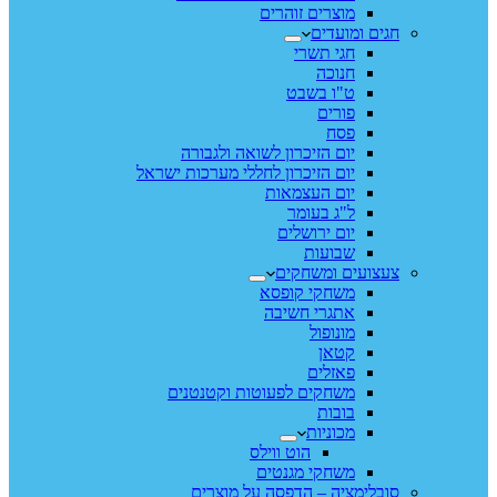
מוצרים זוהרים
חגים ומועדים
חגי תשרי
חנוכה
ט"ו בשבט
פורים
פסח
יום הזיכרון לשואה ולגבורה
יום הזיכרון לחללי מערכות ישראל
יום העצמאות
ל"ג בעומר
יום ירושלים
שבועות
צעצועים ומשחקים
משחקי קופסא
אתגרי חשיבה
מונופול
קטאן
פאזלים
משחקים לפעוטות וקטנטנים
בובות
מכוניות
הוט ווילס
משחקי מגנטים
סובלימציה – הדפסה על מוצרים