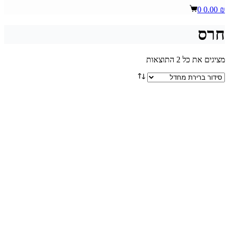
Shopping
0
0.00
₪
cart
חרס
מציגים את כל ⁦2⁩ התוצאות