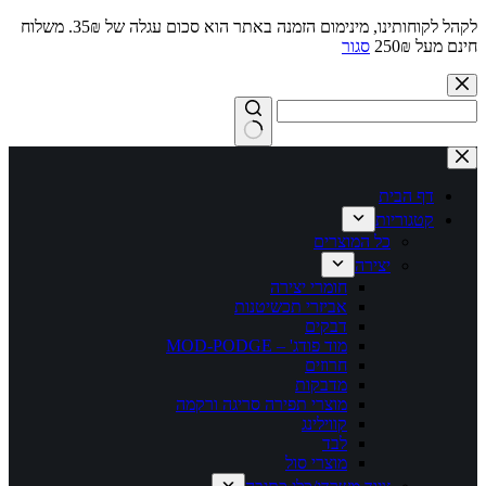
לקהל לקוחותינו, מינימום הזמנה באתר הוא סכום עגלה של 35₪. משלוח
חינם מעל 250₪
סגור
Skip
to
content
No
results
דף הבית
קטגוריות
כל המוצרים
יצירה
חומרי יצירה
אביזרי תכשיטנות
דבקים
מוד פודג' – MOD-PODGE
חרוזים
מדבקות
מוצרי תפירה סריגה ורקמה
קווילינג
לבד
מוצרי סול