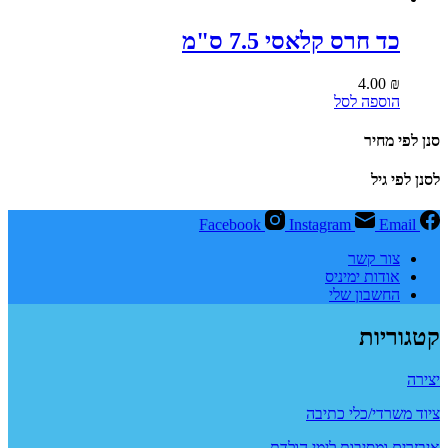
כד חרס קלאסי 7.5 ס"מ
4.00
₪
הוספה לסל
סנן לפי מחיר
לסנן לפי גיל
Facebook
Instagram
Email
צור קשר
אודות ימיניס
החשבון שלי
קטגוריות
יצירה
ציוד משרדי/כלי כתיבה
איבזרים ומסיבות לימי הולדת