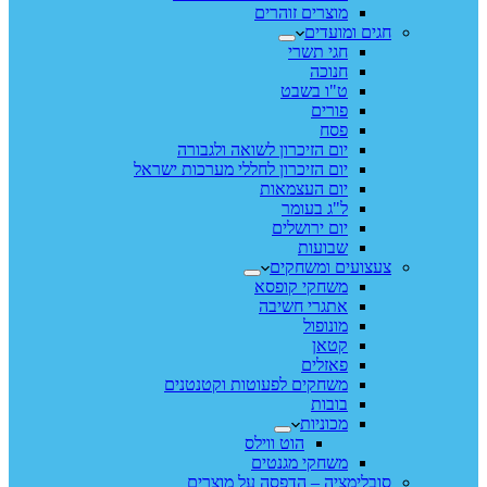
מוצרים זוהרים
חגים ומועדים
חגי תשרי
חנוכה
ט"ו בשבט
פורים
פסח
יום הזיכרון לשואה ולגבורה
יום הזיכרון לחללי מערכות ישראל
יום העצמאות
ל"ג בעומר
יום ירושלים
שבועות
צעצועים ומשחקים
משחקי קופסא
אתגרי חשיבה
מונופול
קטאן
פאזלים
משחקים לפעוטות וקטנטנים
בובות
מכוניות
הוט ווילס
משחקי מגנטים
סובלימציה – הדפסה על מוצרים