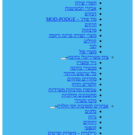
חומרי יצירה
אביזרי תכשיטנות
דבקים
מוד פודג' – MOD-PODGE
חרוזים
מדבקות
מוצרי תפירה סריגה ורקמה
קווילינג
לבד
מוצרי סול
ציוד משרדי/כלי כתיבה
נייר ומוצריו
מכשירי כתיבה
כלי שרטוט וחיתוך
מחדדים ומחקים
קלסרים ותיוק
עטיפות ומדבקות משרדיות
מחשבונים ומילוניות
מיכון משרדי
אביזרים למסיבות וימי הולדת
בלונים
נרות
זיקוקים
קונפטי
גרילנדות – מוארות וסרטים