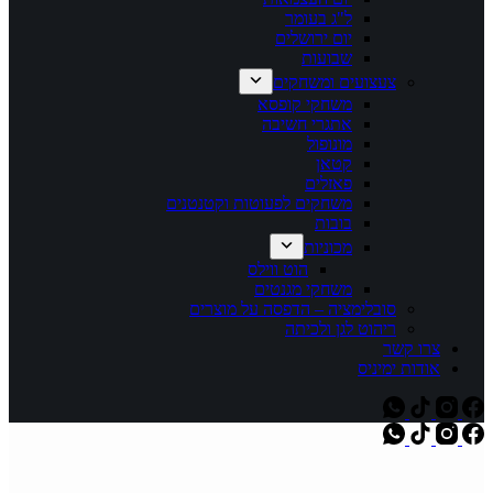
ל"ג בעומר
יום ירושלים
שבועות
צעצועים ומשחקים
משחקי קופסא
אתגרי חשיבה
מונופול
קטאן
פאזלים
משחקים לפעוטות וקטנטנים
בובות
מכוניות
הוט ווילס
משחקי מגנטים
סובלימציה – הדפסה על מוצרים
ריהוט לגן ולכיתה
צרו קשר
אודות ימיניס