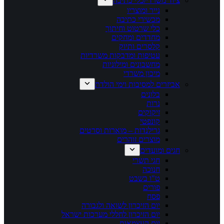
ציוד משרדי/כלי כתיבה
נייר ומוצריו
מכשירי כתיבה
כלי שרטוט וחיתוך
מחדדים ומחקים
קלסרים ותיוק
עטיפות ומדבקות משרדיות
מחשבונים ומילוניות
מיכון משרדי
אביזרים למסיבות וימי הולדת
בלונים
נרות
זיקוקים
קונפטי
גרילנדות – מוארות וסרטים
מוצרים זוהרים
חגים ומועדים
חגי תשרי
חנוכה
ט"ו בשבט
פורים
פסח
יום הזיכרון לשואה ולגבורה
יום הזיכרון לחללי מערכות ישראל
יום העצמאות