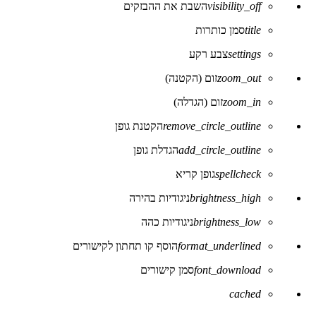
visibility_off
השבת את ההבזקים
של
נגישות
title
סמן כותרות
settings
צבע רקע
zoom_out
זום (הקטנה)
zoom_in
זום (הגדלה)
remove_circle_outline
הקטנת גופן
add_circle_outline
הגדלת גופן
spellcheck
גופן קריא
brightness_high
ניגודיות בהירה
brightness_low
ניגודיות כהה
format_underlined
הוסף קו תחתון לקישורים
font_download
סמן קישורים
לאפס
cached
את