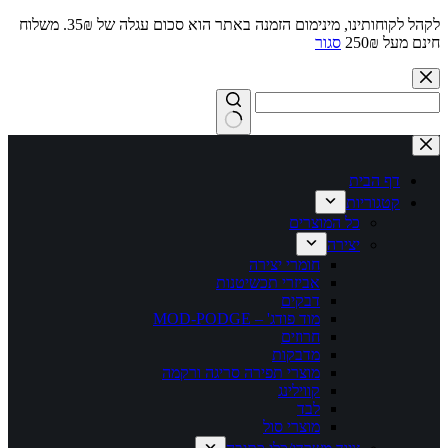
לקהל לקוחותינו, מינימום הזמנה באתר הוא סכום עגלה של 35₪. משלוח
חינם מעל 250₪
סגור
Skip
to
content
No
results
דף הבית
קטגוריות
כל המוצרים
יצירה
חומרי יצירה
אביזרי תכשיטנות
דבקים
מוד פודג' – MOD-PODGE
חרוזים
מדבקות
מוצרי תפירה סריגה ורקמה
קווילינג
לבד
מוצרי סול