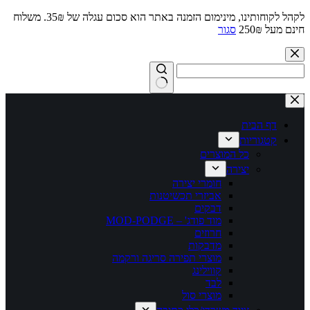
לקהל לקוחותינו, מינימום הזמנה באתר הוא סכום עגלה של 35₪. משלוח
חינם מעל 250₪
סגור
Skip
to
content
No
results
דף הבית
קטגוריות
כל המוצרים
יצירה
חומרי יצירה
אביזרי תכשיטנות
דבקים
מוד פודג' – MOD-PODGE
חרוזים
מדבקות
מוצרי תפירה סריגה ורקמה
קווילינג
לבד
מוצרי סול