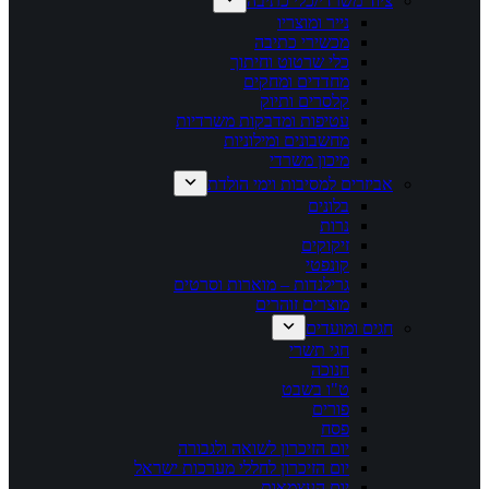
ציוד משרדי/כלי כתיבה
נייר ומוצריו
מכשירי כתיבה
כלי שרטוט וחיתוך
מחדדים ומחקים
קלסרים ותיוק
עטיפות ומדבקות משרדיות
מחשבונים ומילוניות
מיכון משרדי
אביזרים למסיבות וימי הולדת
בלונים
נרות
זיקוקים
קונפטי
גרילנדות – מוארות וסרטים
מוצרים זוהרים
חגים ומועדים
חגי תשרי
חנוכה
ט"ו בשבט
פורים
פסח
יום הזיכרון לשואה ולגבורה
יום הזיכרון לחללי מערכות ישראל
יום העצמאות