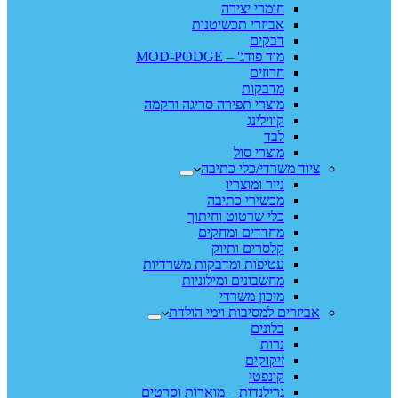
חומרי יצירה
אביזרי תכשיטנות
דבקים
מוד פודג' – MOD-PODGE
חרוזים
מדבקות
מוצרי תפירה סריגה ורקמה
קווילינג
לבד
מוצרי סול
ציוד משרדי/כלי כתיבה
נייר ומוצריו
מכשירי כתיבה
כלי שרטוט וחיתוך
מחדדים ומחקים
קלסרים ותיוק
עטיפות ומדבקות משרדיות
מחשבונים ומילוניות
מיכון משרדי
אביזרים למסיבות וימי הולדת
בלונים
נרות
זיקוקים
קונפטי
גרילנדות – מוארות וסרטים