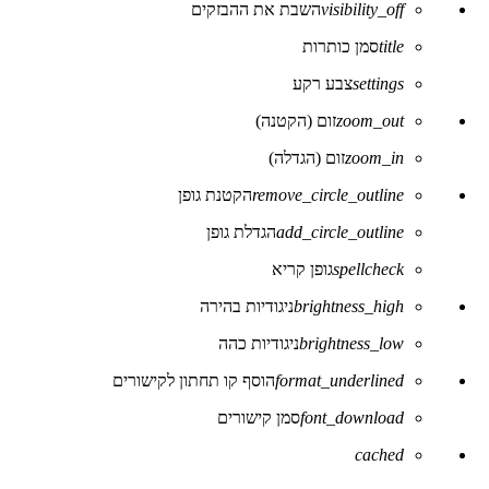
visibility_off
השבת את ההבזקים
של
נגישות
title
סמן כותרות
settings
צבע רקע
zoom_out
זום (הקטנה)
zoom_in
זום (הגדלה)
remove_circle_outline
הקטנת גופן
add_circle_outline
הגדלת גופן
spellcheck
גופן קריא
brightness_high
ניגודיות בהירה
brightness_low
ניגודיות כהה
format_underlined
הוסף קו תחתון לקישורים
font_download
סמן קישורים
לאפס
cached
את