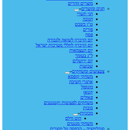
מוצרים זוהרים
חגים ומועדים
חגי תשרי
חנוכה
ט"ו בשבט
פורים
פסח
יום הזיכרון לשואה ולגבורה
יום הזיכרון לחללי מערכות ישראל
יום העצמאות
ל"ג בעומר
יום ירושלים
שבועות
צעצועים ומשחקים
משחקי קופסא
אתגרי חשיבה
מונופול
קטאן
פאזלים
משחקים לפעוטות וקטנטנים
בובות
מכוניות
הוט ווילס
משחקי מגנטים
סובלימציה – הדפסה על מוצרים