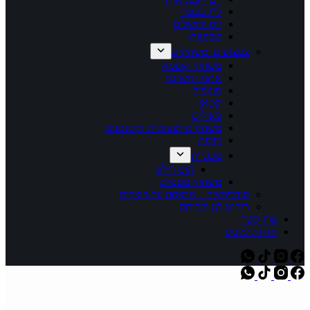
ל"ג בעומר
יום ירושלים
שבועות
צעצועים ומשחקים
משחקי קופסא
אתגרי חשיבה
מונופול
קטאן
פאזלים
משחקים לפעוטות וקטנטנים
בובות
מכוניות
הוט ווילס
משחקי מגנטים
סובלימציה – הדפסה על מוצרים
ריהוט לגן ולכיתה
צרו קשר
אודות ימיניס