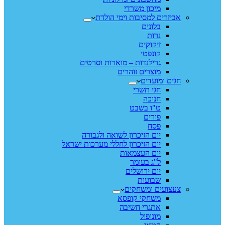
מיכון משרדי
אביזרים למסיבות וימי הולדת
בלונים
נרות
זיקוקים
קונפטי
גרילנדות – מוארות וסרטים
מוצרים זוהרים
חגים ומועדים
חגי תשרי
חנוכה
ט"ו בשבט
פורים
פסח
יום הזיכרון לשואה ולגבורה
יום הזיכרון לחללי מערכות ישראל
יום העצמאות
ל"ג בעומר
יום ירושלים
שבועות
צעצועים ומשחקים
משחקי קופסא
אתגרי חשיבה
מונופול