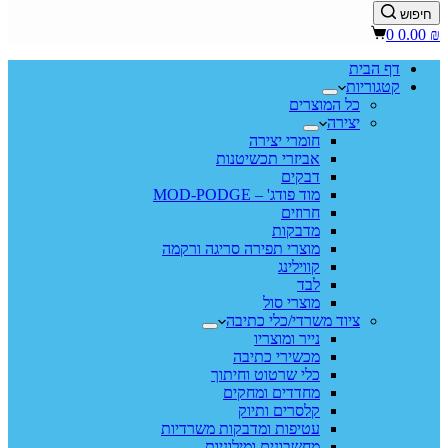
חיפוש
Shopping
0
0.00
₪
cart
דף הבית
קטגוריות
כל המוצרים
יצירה
חומרי יצירה
אביזרי תכשיטנות
דבקים
מוד פודג' – MOD-PODGE
חרוזים
מדבקות
מוצרי תפירה סריגה ורקמה
קווילינג
לבד
מוצרי סול
ציוד משרדי/כלי כתיבה
נייר ומוצריו
מכשירי כתיבה
כלי שרטוט וחיתוך
מחדדים ומחקים
קלסרים ותיוק
עטיפות ומדבקות משרדיות
מחשבונים ומילוניות