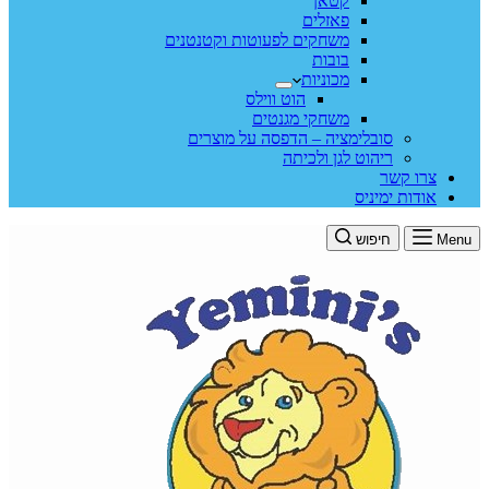
קטאן
פאזלים
משחקים לפעוטות וקטנטנים
בובות
מכוניות
הוט ווילס
משחקי מגנטים
סובלימציה – הדפסה על מוצרים
ריהוט לגן ולכיתה
צרו קשר
אודות ימיניס
Menu
חיפוש