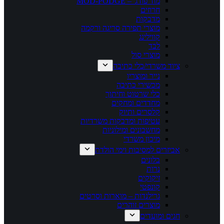
מוד פודג' – MOD-PODGE
חרוזים
מדבקות
מוצרי תפירה סריגה ורקמה
קווילינג
לבד
מוצרי סול
ציוד משרדי/כלי כתיבה
נייר ומוצריו
מכשירי כתיבה
כלי שרטוט וחיתוך
מחדדים ומחקים
קלסרים ותיוק
עטיפות ומדבקות משרדיות
מחשבונים ומילוניות
מיכון משרדי
אביזרים למסיבות וימי הולדת
בלונים
נרות
זיקוקים
קונפטי
גרילנדות – מוארות וסרטים
מוצרים זוהרים
חגים ומועדים