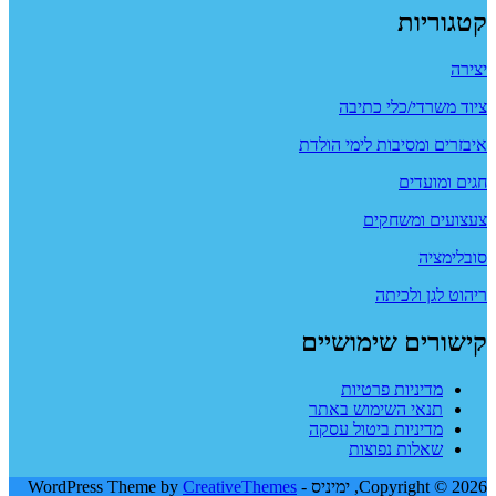
קטגוריות
יצירה
ציוד משרדי/כלי כתיבה
איבזרים ומסיבות לימי הולדת
חגים ומועדים
צעצועים ומשחקים
סובלימציה
ריהוט לגן ולכיתה
קישורים שימושיים
מדיניות פרטיות
תנאי השימוש באתר
מדיניות ביטול עסקה
שאלות נפוצות
Copyright © 2026, ימיניס - WordPress Theme by
CreativeThemes