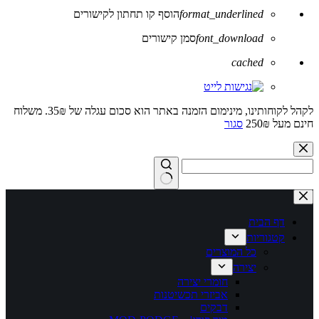
format_underlined
הוסף קו תחתון לקישורים
font_download
סמן קישורים
לאפס
cached
את
כל
האפשרויות
לקהל לקוחותינו, מינימום הזמנה באתר הוא סכום עגלה של 35₪. משלוח
חינם מעל 250₪
סגור
Skip
to
content
No
results
דף הבית
קטגוריות
כל המוצרים
יצירה
חומרי יצירה
אביזרי תכשיטנות
דבקים