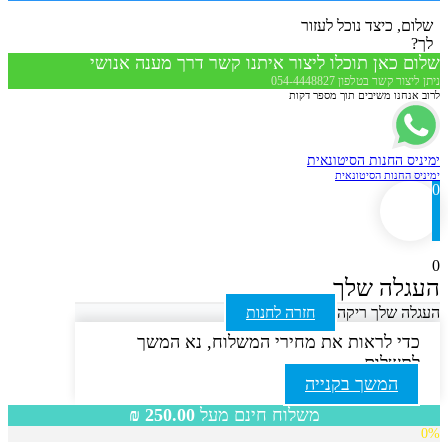
שלום, כיצד נוכל לעזור
לך?
שלום כאן תוכלו ליצור איתנו קשר דרך מענה אנושי
ניתן ליצור קשר בטלפון 054-4448827
לרוב אנחנו משיבים תוך מספר דקות
ימיניס החנות הסיטונאית
ימיניס החנות הסיטונאית
0
0
העגלה שלך
העגלה שלך ריקה
חזרה לחנות
כדי לראות את מחירי המשלוח, נא המשך
לתשלום
המשך בקנייה
משלוח חינם מעל
250.00
₪
0%