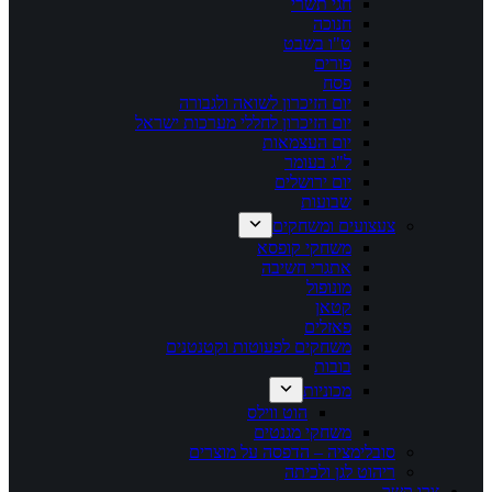
חגי תשרי
חנוכה
ט"ו בשבט
פורים
פסח
יום הזיכרון לשואה ולגבורה
יום הזיכרון לחללי מערכות ישראל
יום העצמאות
ל"ג בעומר
יום ירושלים
שבועות
צעצועים ומשחקים
משחקי קופסא
אתגרי חשיבה
מונופול
קטאן
פאזלים
משחקים לפעוטות וקטנטנים
בובות
מכוניות
הוט ווילס
משחקי מגנטים
סובלימציה – הדפסה על מוצרים
ריהוט לגן ולכיתה
צרו קשר