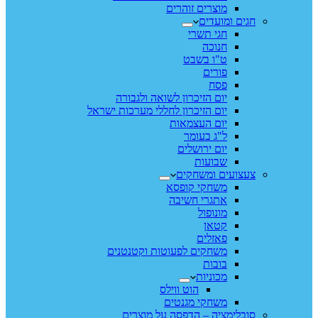
מוצרים זוהרים
חגים ומועדים
חגי תשרי
חנוכה
ט"ו בשבט
פורים
פסח
יום הזיכרון לשואה ולגבורה
יום הזיכרון לחללי מערכות ישראל
יום העצמאות
ל"ג בעומר
יום ירושלים
שבועות
צעצועים ומשחקים
משחקי קופסא
אתגרי חשיבה
מונופול
קטאן
פאזלים
משחקים לפעוטות וקטנטנים
בובות
מכוניות
הוט ווילס
משחקי מגנטים
סובלימציה – הדפסה על מוצרים