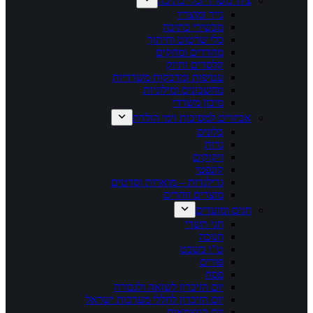
ציוד משרדי/כלי כתיבה
נייר ומוצריו
מכשירי כתיבה
כלי שרטוט וחיתוך
מחדדים ומחקים
קלסרים ותיוק
עטיפות ומדבקות משרדיות
מחשבונים ומילוניות
מיכון משרדי
אביזרים למסיבות וימי הולדת
בלונים
נרות
זיקוקים
קונפטי
גרילנדות – מוארות וסרטים
מוצרים זוהרים
חגים ומועדים
חגי תשרי
חנוכה
ט"ו בשבט
פורים
פסח
יום הזיכרון לשואה ולגבורה
יום הזיכרון לחללי מערכות ישראל
יום העצמאות