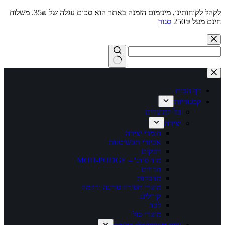
לקהל לקוחותינו, מינימום הזמנה באתר הוא סכום עגלה של 35₪. משלוח
חינם מעל 250₪
סגור
Skip
to
content
No
results
דף הבית
קטגוריות
כל המוצרים
יצירה
חומרי יצירה
אביזרי תכשיטנות
דבקים
מוד פודג' – MOD-PODGE
חרוזים
מדבקות
מוצרי תפירה סריגה ורקמה
קווילינג
לבד
מוצרי סול