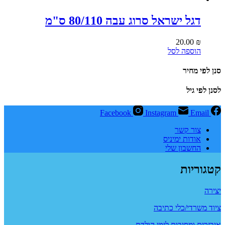
דגל ישראל סרוג עבה 80/110 ס"מ⁩
20.00
₪
הוספה לסל
סנן לפי מחיר
לסנן לפי גיל
Facebook
Instagram
Email
צור קשר
אודות ימיניס
החשבון שלי
קטגוריות
יצירה
ציוד משרדי/כלי כתיבה
איבזרים ומסיבות לימי הולדת