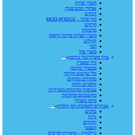
חומרי יצירה
אביזרי תכשיטנות
דבקים
מוד פודג' – MOD-PODGE
חרוזים
מדבקות
מוצרי תפירה סריגה ורקמה
קווילינג
לבד
מוצרי סול
ציוד משרדי/כלי כתיבה
נייר ומוצריו
מכשירי כתיבה
כלי שרטוט וחיתוך
מחדדים ומחקים
קלסרים ותיוק
עטיפות ומדבקות משרדיות
מחשבונים ומילוניות
מיכון משרדי
אביזרים למסיבות וימי הולדת
בלונים
נרות
זיקוקים
קונפטי
גרילנדות – מוארות וסרטים