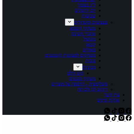
ל"ג בעומר
יום ירושלים
שבועות
צעצועים ומשחקים
משחקי קופסא
אתגרי חשיבה
מונופול
קטאן
פאזלים
משחקים לפעוטות וקטנטנים
בובות
מכוניות
הוט ווילס
משחקי מגנטים
סובלימציה – הדפסה על מוצרים
ריהוט לגן ולכיתה
צרו קשר
אודות ימיניס