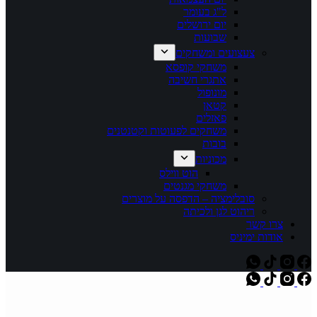
ל"ג בעומר
יום ירושלים
שבועות
צעצועים ומשחקים
משחקי קופסא
אתגרי חשיבה
מונופול
קטאן
פאזלים
משחקים לפעוטות וקטנטנים
בובות
מכוניות
הוט ווילס
משחקי מגנטים
סובלימציה – הדפסה על מוצרים
ריהוט לגן ולכיתה
צרו קשר
אודות ימיניס