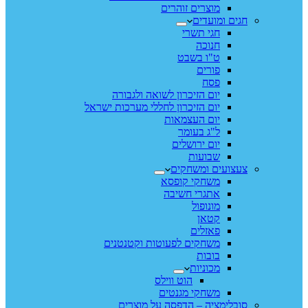
מוצרים זוהרים
חגים ומועדים
חגי תשרי
חנוכה
ט"ו בשבט
פורים
פסח
יום הזיכרון לשואה ולגבורה
יום הזיכרון לחללי מערכות ישראל
יום העצמאות
ל"ג בעומר
יום ירושלים
שבועות
צעצועים ומשחקים
משחקי קופסא
אתגרי חשיבה
מונופול
קטאן
פאזלים
משחקים לפעוטות וקטנטנים
בובות
מכוניות
הוט ווילס
משחקי מגנטים
סובלימציה – הדפסה על מוצרים