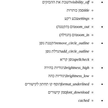
visibility_off
השבת את ההבזקים
של
נגישות
title
סמן כותרות
settings
צבע רקע
zoom_out
זום (הקטנה)
zoom_in
זום (הגדלה)
remove_circle_outline
הקטנת גופן
add_circle_outline
הגדלת גופן
spellcheck
גופן קריא
brightness_high
ניגודיות בהירה
brightness_low
ניגודיות כהה
format_underlined
הוסף קו תחתון לקישורים
font_download
סמן קישורים
לאפס
cached
את