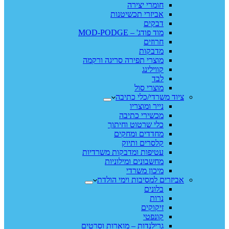
חומרי יצירה
אביזרי תכשיטנות
דבקים
מוד פודג' – MOD-PODGE
חרוזים
מדבקות
מוצרי תפירה סריגה ורקמה
קווילינג
לבד
מוצרי סול
ציוד משרדי/כלי כתיבה
נייר ומוצריו
מכשירי כתיבה
כלי שרטוט וחיתוך
מחדדים ומחקים
קלסרים ותיוק
עטיפות ומדבקות משרדיות
מחשבונים ומילוניות
מיכון משרדי
אביזרים למסיבות וימי הולדת
בלונים
נרות
זיקוקים
קונפטי
גרילנדות – מוארות וסרטים