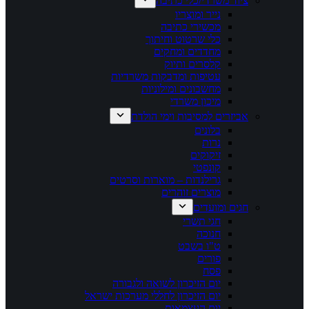
ציוד משרדי/כלי כתיבה
נייר ומוצריו
מכשירי כתיבה
כלי שרטוט וחיתוך
מחדדים ומחקים
קלסרים ותיוק
עטיפות ומדבקות משרדיות
מחשבונים ומילוניות
מיכון משרדי
אביזרים למסיבות וימי הולדת
בלונים
נרות
זיקוקים
קונפטי
גרילנדות – מוארות וסרטים
מוצרים זוהרים
חגים ומועדים
חגי תשרי
חנוכה
ט"ו בשבט
פורים
פסח
יום הזיכרון לשואה ולגבורה
יום הזיכרון לחללי מערכות ישראל
יום העצמאות