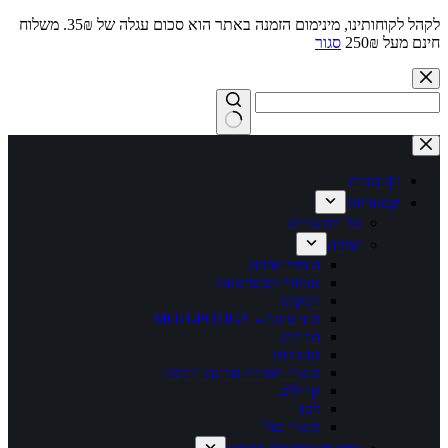
לקהל לקוחותינו, מינימום הזמנה באתר הוא סכום עגלה של 35₪. משלוח
חינם מעל 250₪
סגור
Skip
to
content
No
results
דף הבית
קטגוריות
כל המוצרים
יצירה
חומרי יצירה
אביזרי תכשיטנות
דבקים
מוד פודג' – MOD-PODGE
חרוזים
מדבקות
מוצרי תפירה סריגה ורקמה
קווילינג
לבד
מוצרי סול