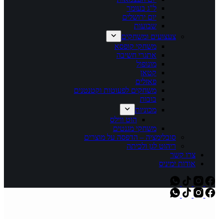
ל"ג בעומר
יום ירושלים
שבועות
צעצועים ומשחקים
משחקי קופסא
אתגרי חשיבה
מונופול
קטאן
פאזלים
משחקים לפעוטות וקטנטנים
בובות
מכוניות
הוט ווילס
משחקי מגנטים
סובלימציה – הדפסה על מוצרים
ריהוט לגן ולכיתה
צרו קשר
אודות ימיניס