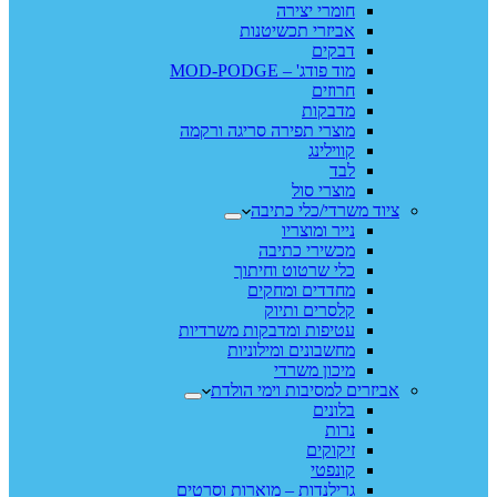
חומרי יצירה
אביזרי תכשיטנות
דבקים
מוד פודג' – MOD-PODGE
חרוזים
מדבקות
מוצרי תפירה סריגה ורקמה
קווילינג
לבד
מוצרי סול
ציוד משרדי/כלי כתיבה
נייר ומוצריו
מכשירי כתיבה
כלי שרטוט וחיתוך
מחדדים ומחקים
קלסרים ותיוק
עטיפות ומדבקות משרדיות
מחשבונים ומילוניות
מיכון משרדי
אביזרים למסיבות וימי הולדת
בלונים
נרות
זיקוקים
קונפטי
גרילנדות – מוארות וסרטים