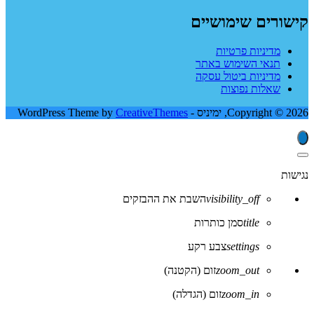
קישורים שימושיים
מדיניות פרטיות
תנאי השימוש באתר
מדיניות ביטול עסקה
שאלות נפוצות
Copyright © 2026, ימיניס - WordPress Theme by
CreativeThemes
סגור
את
נגישות
סרגל
הכלים
visibility_off
השבת את ההבזקים
של
נגישות
title
סמן כותרות
settings
צבע רקע
zoom_out
זום (הקטנה)
zoom_in
זום (הגדלה)