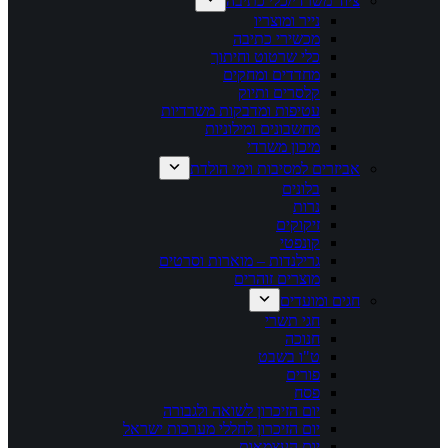
ציוד משרדי/כלי כתיבה
נייר ומוצריו
מכשירי כתיבה
כלי שרטוט וחיתוך
מחדדים ומחקים
קלסרים ותיוק
עטיפות ומדבקות משרדיות
מחשבונים ומילוניות
מיכון משרדי
אביזרים למסיבות וימי הולדת
בלונים
נרות
זיקוקים
קונפטי
גרילנדות – מוארות וסרטים
מוצרים זוהרים
חגים ומועדים
חגי תשרי
חנוכה
ט"ו בשבט
פורים
פסח
יום הזיכרון לשואה ולגבורה
יום הזיכרון לחללי מערכות ישראל
יום העצמאות