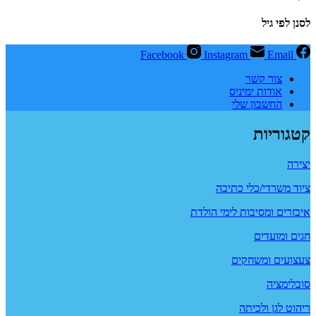
לסנן לפי גיל
Facebook
Instagram
Email
צור קשר
אודות ימיניס
החשבון שלי
קטגוריות
יצירה
ציוד משרדי/כלי כתיבה
איבזרים ומסיבות לימי הולדת
חגים ומועדים
צעצועים ומשחקים
סובלימציה
ריהוט לגן ולכיתה