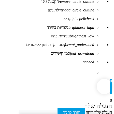
remove_circle_outline
הקטנת גופן
add_circle_outline
הגדלת גופן
spellcheck
גופן קריא
brightness_high
ניגודיות בהירה
brightness_low
ניגודיות כהה
format_underlined
הוסף קו תחתון לקישורים
font_download
סמן קישורים
לאפס
cached
את
כל
האפשרויות
0
0
העגלה שלך
העגלה שלך ריקה
חזרה לחנות