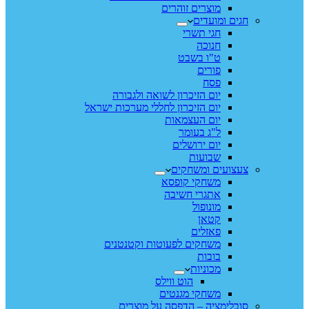
מוצרים זוהרים
חגים ומועדים
חגי תשרי
חנוכה
ט"ו בשבט
פורים
פסח
יום הזיכרון לשואה ולגבורה
יום הזיכרון לחללי מערכות ישראל
יום העצמאות
ל"ג בעומר
יום ירושלים
שבועות
צעצועים ומשחקים
משחקי קופסא
אתגרי חשיבה
מונופול
קטאן
פאזלים
משחקים לפעוטות וקטנטנים
בובות
מכוניות
הוט ווילס
משחקי מגנטים
סובלימציה – הדפסה על מוצרים