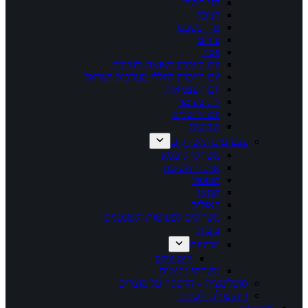
חגי תשרי
חנוכה
ט"ו בשבט
פורים
פסח
יום הזיכרון לשואה ולגבורה
יום הזיכרון לחללי מערכות ישראל
יום העצמאות
ל"ג בעומר
יום ירושלים
שבועות
צעצועים ומשחקים
משחקי קופסא
אתגרי חשיבה
מונופול
קטאן
פאזלים
משחקים לפעוטות וקטנטנים
בובות
מכוניות
הוט ווילס
משחקי מגנטים
סובלימציה – הדפסה על מוצרים
ריהוט לגן ולכיתה
צרו קשר