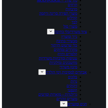
מוד פודג' – MOD-PODGE
חרוזים
מדבקות
מוצרי תפירה סריגה ורקמה
קווילינג
לבד
מוצרי סול
ציוד משרדי/כלי כתיבה
נייר ומוצריו
מכשירי כתיבה
כלי שרטוט וחיתוך
מחדדים ומחקים
קלסרים ותיוק
עטיפות ומדבקות משרדיות
מחשבונים ומילוניות
מיכון משרדי
אביזרים למסיבות וימי הולדת
בלונים
נרות
זיקוקים
קונפטי
גרילנדות – מוארות וסרטים
מוצרים זוהרים
חגים ומועדים