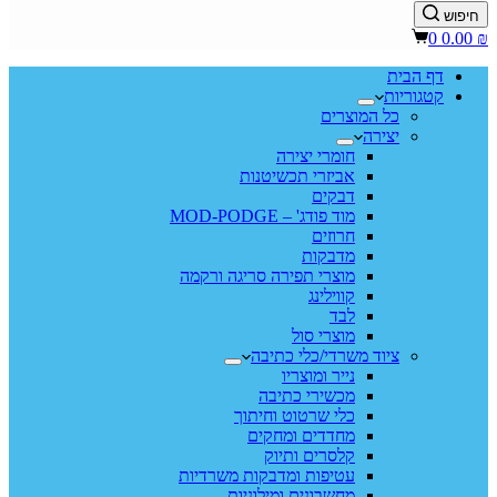
חיפוש
Shopping
0
0.00
₪
cart
דף הבית
קטגוריות
כל המוצרים
יצירה
חומרי יצירה
אביזרי תכשיטנות
דבקים
מוד פודג' – MOD-PODGE
חרוזים
מדבקות
מוצרי תפירה סריגה ורקמה
קווילינג
לבד
מוצרי סול
ציוד משרדי/כלי כתיבה
נייר ומוצריו
מכשירי כתיבה
כלי שרטוט וחיתוך
מחדדים ומחקים
קלסרים ותיוק
עטיפות ומדבקות משרדיות
מחשבונים ומילוניות