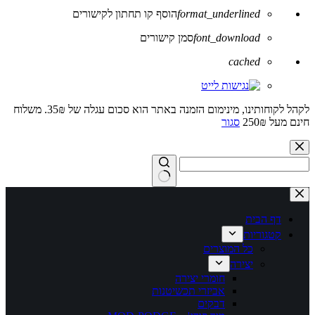
format_underlined
הוסף קו תחתון לקישורים
font_download
סמן קישורים
לאפס
cached
את
כל
האפשרויות
לקהל לקוחותינו, מינימום הזמנה באתר הוא סכום עגלה של 35₪. משלוח
חינם מעל 250₪
סגור
Skip
to
content
No
results
דף הבית
קטגוריות
כל המוצרים
יצירה
חומרי יצירה
אביזרי תכשיטנות
דבקים