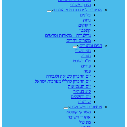
מיכון משרדי
אביזרים למסיבות וימי הולדת
בלונים
נרות
זיקוקים
קונפטי
גרילנדות – מוארות וסרטים
מוצרים זוהרים
חגים ומועדים
חגי תשרי
חנוכה
ט"ו בשבט
פורים
פסח
יום הזיכרון לשואה ולגבורה
יום הזיכרון לחללי מערכות ישראל
יום העצמאות
ל"ג בעומר
יום ירושלים
שבועות
צעצועים ומשחקים
משחקי קופסא
אתגרי חשיבה
מונופול