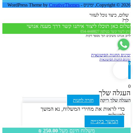
Copyright © 2026, ימיניס - WordPress Theme by
CreativeThemes
שלום, כיצד נוכל לעזור
לך?
שלום כאן תוכלו ליצור איתנו קשר דרך מענה אנושי
ניתן ליצור קשר בטלפון 054-4448827
לרוב אנחנו משיבים תוך מספר דקות
ימיניס החנות הסיטונאית
ימיניס החנות הסיטונאית
0
0
העגלה שלך
העגלה שלך ריקה
חזרה לחנות
כדי לראות את מחירי המשלוח, נא המשך
לתשלום
המשך בקנייה
משלוח חינם מעל
250.00
₪