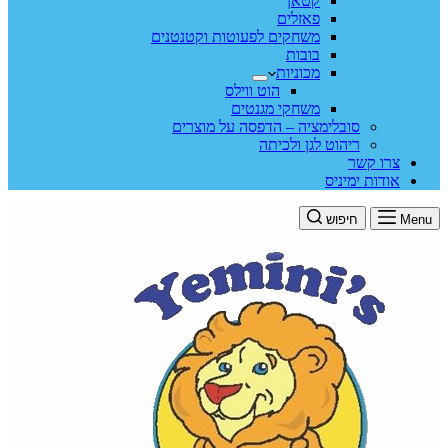
קטאן
פאזלים
משחקים לפעוטות וקטנטנים
בובות
מכוניות
הוט ווילס
משחקי מגנטים
סובלימציה – הדפסה על מוצרים
ריהוט לגן ולכיתה
צרו קשר
אודות ימיניס
Menu
חיפוש