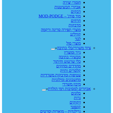
חומרי יצירה
אביזרי תכשיטנות
דבקים
מוד פודג' – MOD-PODGE
חרוזים
מדבקות
מוצרי תפירה סריגה ורקמה
קווילינג
לבד
מוצרי סול
ציוד משרדי/כלי כתיבה
נייר ומוצריו
מכשירי כתיבה
כלי שרטוט וחיתוך
מחדדים ומחקים
קלסרים ותיוק
עטיפות ומדבקות משרדיות
מחשבונים ומילוניות
מיכון משרדי
אביזרים למסיבות וימי הולדת
בלונים
נרות
זיקוקים
קונפטי
גרילנדות – מוארות וסרטים