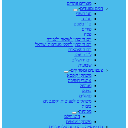
מוצרים זוהרים
חגים ומועדים
חגי תשרי
חנוכה
ט"ו בשבט
פורים
פסח
יום הזיכרון לשואה ולגבורה
יום הזיכרון לחללי מערכות ישראל
יום העצמאות
ל"ג בעומר
יום ירושלים
שבועות
צעצועים ומשחקים
משחקי קופסא
אתגרי חשיבה
מונופול
קטאן
פאזלים
משחקים לפעוטות וקטנטנים
בובות
מכוניות
הוט ווילס
משחקי מגנטים
סובלימציה – הדפסה על מוצרים