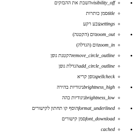
visibility_off
השבת את ההבזקים
של
נגישות
title
סמן כותרות
settings
צבע רקע
zoom_out
זום (הקטנה)
zoom_in
זום (הגדלה)
remove_circle_outline
הקטנת גופן
add_circle_outline
הגדלת גופן
spellcheck
גופן קריא
brightness_high
ניגודיות בהירה
brightness_low
ניגודיות כהה
format_underlined
הוסף קו תחתון לקישורים
font_download
סמן קישורים
לאפס
cached
את