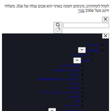
לקהל לקוחותינו, מינימום הזמנה באתר הוא סכום עגלה של 35₪. משלוח
חינם מעל 250₪
סגור
Skip
to
content
No
results
דף הבית
קטגוריות
כל המוצרים
יצירה
חומרי יצירה
אביזרי תכשיטנות
דבקים
מוד פודג' – MOD-PODGE
חרוזים
מדבקות
מוצרי תפירה סריגה ורקמה
קווילינג
לבד
מוצרי סול