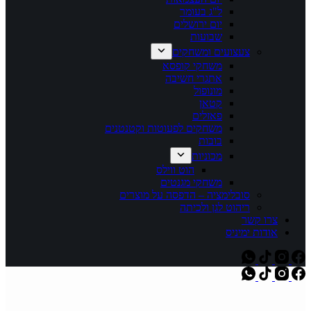
ל"ג בעומר
יום ירושלים
שבועות
צעצועים ומשחקים
משחקי קופסא
אתגרי חשיבה
מונופול
קטאן
פאזלים
משחקים לפעוטות וקטנטנים
בובות
מכוניות
הוט ווילס
משחקי מגנטים
סובלימציה – הדפסה על מוצרים
ריהוט לגן ולכיתה
צרו קשר
אודות ימיניס