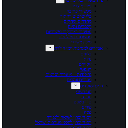
ציוד משרדי/כלי כתיבה
נייר ומוצריו
מכשירי כתיבה
כלי שרטוט וחיתוך
מחדדים ומחקים
קלסרים ותיוק
עטיפות ומדבקות משרדיות
מחשבונים ומילוניות
מיכון משרדי
אביזרים למסיבות וימי הולדת
בלונים
נרות
זיקוקים
קונפטי
גרילנדות – מוארות וסרטים
מוצרים זוהרים
חגים ומועדים
חגי תשרי
חנוכה
ט"ו בשבט
פורים
פסח
יום הזיכרון לשואה ולגבורה
יום הזיכרון לחללי מערכות ישראל
יום העצמאות