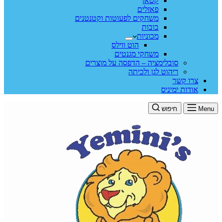
קטאן
פאזלים
משחקים לפעוטות וקטנטנים
בובות
מכוניות
הוט ווילס
משחקי מגנטים
סובלימציה – הדפסה על מוצרים
ריהוט לגן ולכיתה
צרו קשר
אודות ימיניס
Menu
חיפוש