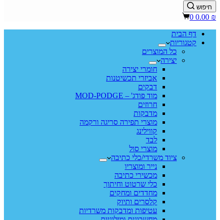
חיפוש
Shopping
0
0.00
₪
cart
דף הבית
קטגוריות
כל המוצרים
יצירה
חומרי יצירה
אביזרי תכשיטנות
דבקים
מוד פודג' – MOD-PODGE
חרוזים
מדבקות
מוצרי תפירה סריגה ורקמה
קווילינג
לבד
מוצרי סול
ציוד משרדי/כלי כתיבה
נייר ומוצריו
מכשירי כתיבה
כלי שרטוט וחיתוך
מחדדים ומחקים
קלסרים ותיוק
עטיפות ומדבקות משרדיות
מחשבונים ומילוניות