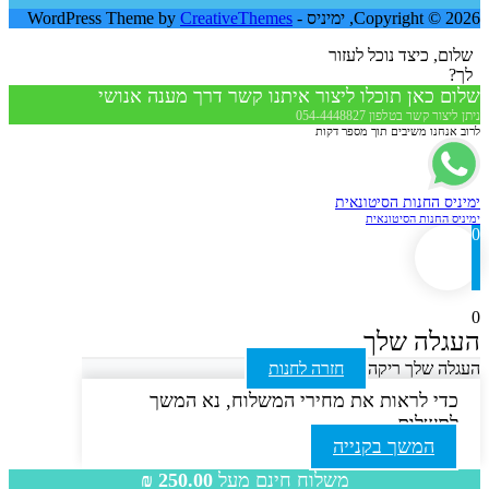
Copyright © 2026, ימיניס - WordPress Theme by
CreativeThemes
שלום, כיצד נוכל לעזור
לך?
שלום כאן תוכלו ליצור איתנו קשר דרך מענה אנושי
ניתן ליצור קשר בטלפון 054-4448827
לרוב אנחנו משיבים תוך מספר דקות
ימיניס החנות הסיטונאית
ימיניס החנות הסיטונאית
0
0
העגלה שלך
העגלה שלך ריקה
חזרה לחנות
כדי לראות את מחירי המשלוח, נא המשך
לתשלום
המשך בקנייה
משלוח חינם מעל
250.00
₪