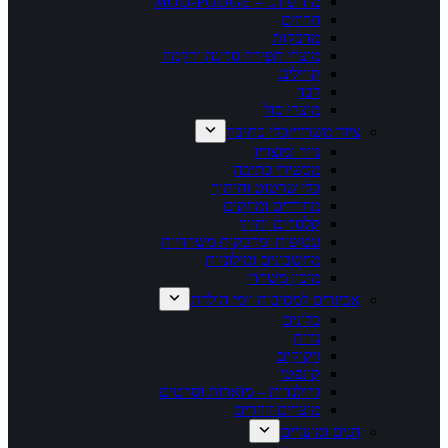
מוד פודג' – MOD-PODGE
חרוזים
מדבקות
מוצרי תפירה סריגה ורקמה
קווילינג
לבד
מוצרי סול
ציוד משרדי/כלי כתיבה
נייר ומוצריו
מכשירי כתיבה
כלי שרטוט וחיתוך
מחדדים ומחקים
קלסרים ותיוק
עטיפות ומדבקות משרדיות
מחשבונים ומילוניות
מיכון משרדי
אביזרים למסיבות וימי הולדת
בלונים
נרות
זיקוקים
קונפטי
גרילנדות – מוארות וסרטים
מוצרים זוהרים
חגים ומועדים