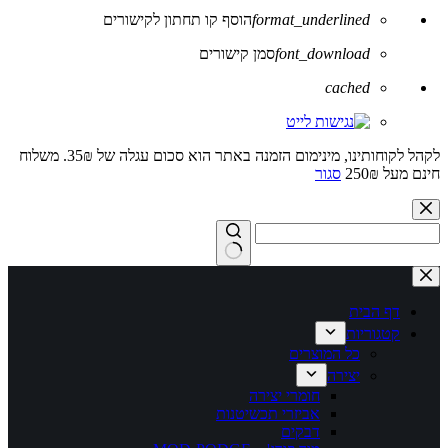
format_underlined
הוסף קו תחתון לקישורים
font_download
סמן קישורים
לאפס
cached
את
כל
האפשרויות
לקהל לקוחותינו, מינימום הזמנה באתר הוא סכום עגלה של 35₪. משלוח
חינם מעל 250₪
סגור
Skip
to
content
No
results
דף הבית
קטגוריות
כל המוצרים
יצירה
חומרי יצירה
אביזרי תכשיטנות
דבקים