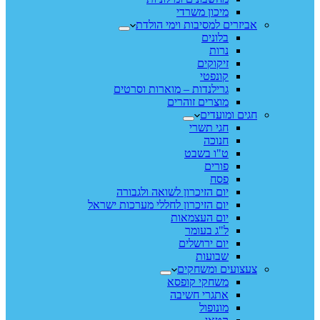
מיכון משרדי
אביזרים למסיבות וימי הולדת
בלונים
נרות
זיקוקים
קונפטי
גרילנדות – מוארות וסרטים
מוצרים זוהרים
חגים ומועדים
חגי תשרי
חנוכה
ט"ו בשבט
פורים
פסח
יום הזיכרון לשואה ולגבורה
יום הזיכרון לחללי מערכות ישראל
יום העצמאות
ל"ג בעומר
יום ירושלים
שבועות
צעצועים ומשחקים
משחקי קופסא
אתגרי חשיבה
מונופול