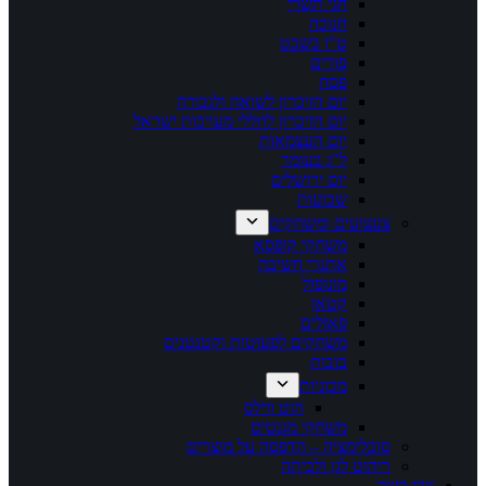
חגי תשרי
חנוכה
ט"ו בשבט
פורים
פסח
יום הזיכרון לשואה ולגבורה
יום הזיכרון לחללי מערכות ישראל
יום העצמאות
ל"ג בעומר
יום ירושלים
שבועות
צעצועים ומשחקים
משחקי קופסא
אתגרי חשיבה
מונופול
קטאן
פאזלים
משחקים לפעוטות וקטנטנים
בובות
מכוניות
הוט ווילס
משחקי מגנטים
סובלימציה – הדפסה על מוצרים
ריהוט לגן ולכיתה
צרו קשר