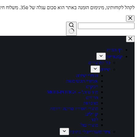
לקהל לקוחותינו, מינימום הזמנה באתר הוא סכום עגלה של 35₪. משלוח חינם מעל 250₪
Skip
to
content
No
results
דף הבית
קטגוריות
כל המוצרים
יצירה
חומרי יצירה
אביזרי תכשיטנות
דבקים
מוד פודג' – MOD-PODGE
חרוזים
מדבקות
מוצרי תפירה סריגה ורקמה
קווילינג
לבד
מוצרי סול
ציוד משרדי/כלי כתיבה