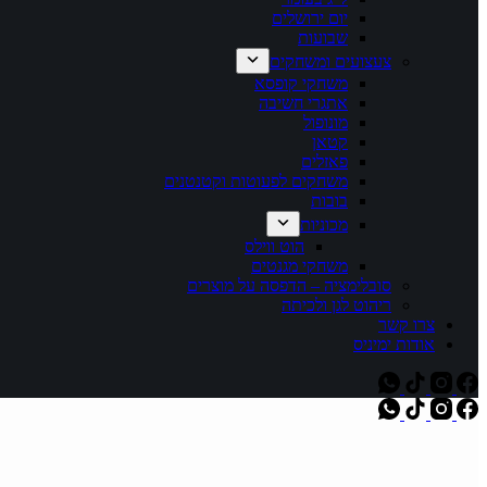
יום ירושלים
שבועות
צעצועים ומשחקים
משחקי קופסא
אתגרי חשיבה
מונופול
קטאן
פאזלים
משחקים לפעוטות וקטנטנים
בובות
מכוניות
הוט ווילס
משחקי מגנטים
סובלימציה – הדפסה על מוצרים
ריהוט לגן ולכיתה
צרו קשר
אודות ימיניס