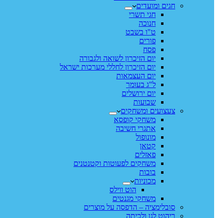
חגים ומועדים
חגי תשרי
חנוכה
ט"ו בשבט
פורים
פסח
יום הזיכרון לשואה ולגבורה
יום הזיכרון לחללי מערכות ישראל
יום העצמאות
ל"ג בעומר
יום ירושלים
שבועות
צעצועים ומשחקים
משחקי קופסא
אתגרי חשיבה
מונופול
קטאן
פאזלים
משחקים לפעוטות וקטנטנים
בובות
מכוניות
הוט ווילס
משחקי מגנטים
סובלימציה – הדפסה על מוצרים
ריהוט לגן ולכיתה