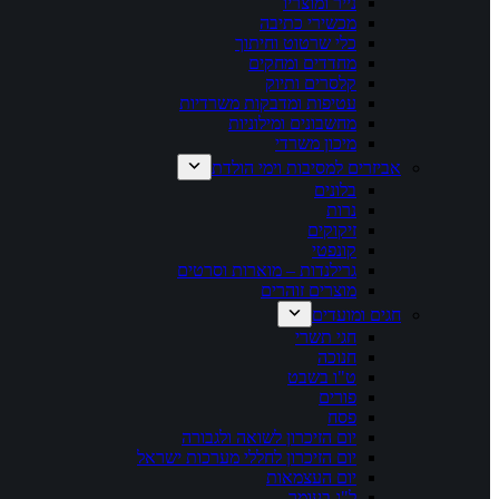
נייר ומוצריו
מכשירי כתיבה
כלי שרטוט וחיתוך
מחדדים ומחקים
קלסרים ותיוק
עטיפות ומדבקות משרדיות
מחשבונים ומילוניות
מיכון משרדי
אביזרים למסיבות וימי הולדת
בלונים
נרות
זיקוקים
קונפטי
גרילנדות – מוארות וסרטים
מוצרים זוהרים
חגים ומועדים
חגי תשרי
חנוכה
ט"ו בשבט
פורים
פסח
יום הזיכרון לשואה ולגבורה
יום הזיכרון לחללי מערכות ישראל
יום העצמאות
ל"ג בעומר