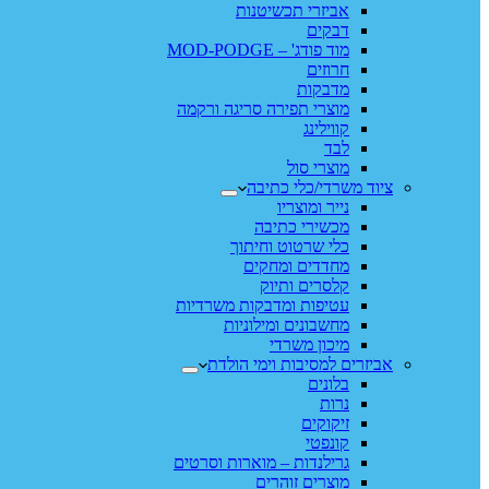
אביזרי תכשיטנות
דבקים
מוד פודג' – MOD-PODGE
חרוזים
מדבקות
מוצרי תפירה סריגה ורקמה
קווילינג
לבד
מוצרי סול
ציוד משרדי/כלי כתיבה
נייר ומוצריו
מכשירי כתיבה
כלי שרטוט וחיתוך
מחדדים ומחקים
קלסרים ותיוק
עטיפות ומדבקות משרדיות
מחשבונים ומילוניות
מיכון משרדי
אביזרים למסיבות וימי הולדת
בלונים
נרות
זיקוקים
קונפטי
גרילנדות – מוארות וסרטים
מוצרים זוהרים