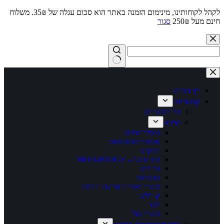
לקהל לקוחותינו, מינימום הזמנה באתר הוא סכום עגלה של 35₪. משלוח
חינם מעל 250₪
סגור
Skip
to
content
No
results
דף הבית
קטגוריות
כל המוצרים
יצירה
חומרי יצירה
אביזרי תכשיטנות
דבקים
מוד פודג' – MOD-PODGE
חרוזים
מדבקות
מוצרי תפירה סריגה ורקמה
קווילינג
לבד
מוצרי סול