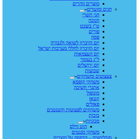
מוצרים זוהרים
חגים ומועדים
חגי תשרי
חנוכה
ט"ו בשבט
פורים
פסח
יום הזיכרון לשואה ולגבורה
יום הזיכרון לחללי מערכות ישראל
יום העצמאות
ל"ג בעומר
יום ירושלים
שבועות
צעצועים ומשחקים
משחקי קופסא
אתגרי חשיבה
מונופול
קטאן
פאזלים
משחקים לפעוטות וקטנטנים
בובות
מכוניות
הוט ווילס
משחקי מגנטים
סובלימציה – הדפסה על מוצרים