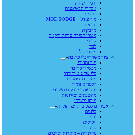
חומרי יצירה
אביזרי תכשיטנות
דבקים
מוד פודג' – MOD-PODGE
חרוזים
מדבקות
מוצרי תפירה סריגה ורקמה
קווילינג
לבד
מוצרי סול
ציוד משרדי/כלי כתיבה
נייר ומוצריו
מכשירי כתיבה
כלי שרטוט וחיתוך
מחדדים ומחקים
קלסרים ותיוק
עטיפות ומדבקות משרדיות
מחשבונים ומילוניות
מיכון משרדי
אביזרים למסיבות וימי הולדת
בלונים
נרות
זיקוקים
קונפטי
גרילנדות – מוארות וסרטים