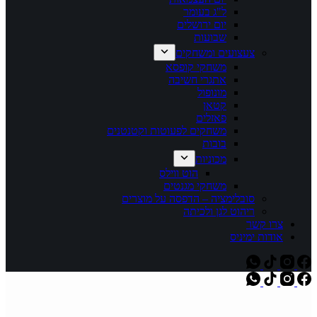
ל"ג בעומר
יום ירושלים
שבועות
צעצועים ומשחקים
משחקי קופסא
אתגרי חשיבה
מונופול
קטאן
פאזלים
משחקים לפעוטות וקטנטנים
בובות
מכוניות
הוט ווילס
משחקי מגנטים
סובלימציה – הדפסה על מוצרים
ריהוט לגן ולכיתה
צרו קשר
אודות ימיניס