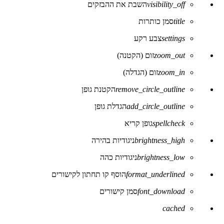
visibility_off
השבת את ההבזקים
של
נגישות
title
סמן כותרות
settings
צבע רקע
zoom_out
זום (הקטנה)
zoom_in
זום (הגדלה)
remove_circle_outline
הקטנת גופן
add_circle_outline
הגדלת גופן
spellcheck
גופן קריא
brightness_high
ניגודיות בהירה
brightness_low
ניגודיות כהה
format_underlined
הוסף קו תחתון לקישורים
font_download
סמן קישורים
לאפס
cached
את