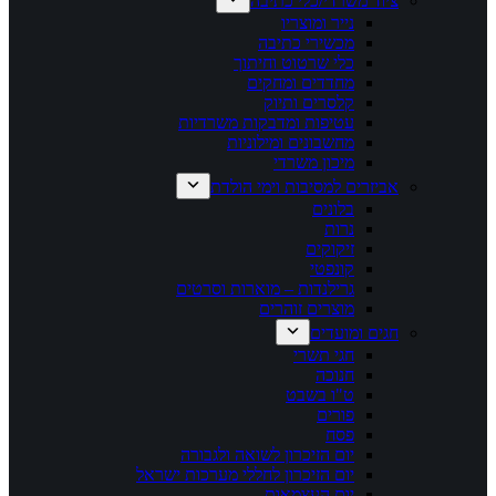
ציוד משרדי/כלי כתיבה
נייר ומוצריו
מכשירי כתיבה
כלי שרטוט וחיתוך
מחדדים ומחקים
קלסרים ותיוק
עטיפות ומדבקות משרדיות
מחשבונים ומילוניות
מיכון משרדי
אביזרים למסיבות וימי הולדת
בלונים
נרות
זיקוקים
קונפטי
גרילנדות – מוארות וסרטים
מוצרים זוהרים
חגים ומועדים
חגי תשרי
חנוכה
ט"ו בשבט
פורים
פסח
יום הזיכרון לשואה ולגבורה
יום הזיכרון לחללי מערכות ישראל
יום העצמאות