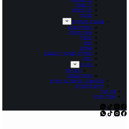
ל"ג בעומר
יום ירושלים
שבועות
צעצועים ומשחקים
משחקי קופסא
אתגרי חשיבה
מונופול
קטאן
פאזלים
משחקים לפעוטות וקטנטנים
בובות
מכוניות
הוט ווילס
משחקי מגנטים
סובלימציה – הדפסה על מוצרים
ריהוט לגן ולכיתה
צרו קשר
אודות ימיניס