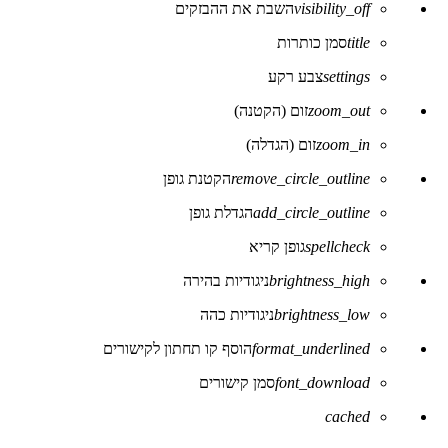
visibility_off
השבת את ההבזקים
של
נגישות
title
סמן כותרות
settings
צבע רקע
zoom_out
זום (הקטנה)
zoom_in
זום (הגדלה)
remove_circle_outline
הקטנת גופן
add_circle_outline
הגדלת גופן
spellcheck
גופן קריא
brightness_high
ניגודיות בהירה
brightness_low
ניגודיות כהה
format_underlined
הוסף קו תחתון לקישורים
font_download
סמן קישורים
לאפס
cached
את