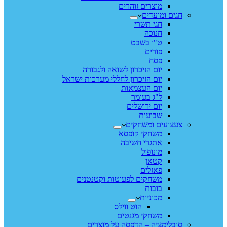
מוצרים זוהרים
חגים ומועדים
חגי תשרי
חנוכה
ט"ו בשבט
פורים
פסח
יום הזיכרון לשואה ולגבורה
יום הזיכרון לחללי מערכות ישראל
יום העצמאות
ל"ג בעומר
יום ירושלים
שבועות
צעצועים ומשחקים
משחקי קופסא
אתגרי חשיבה
מונופול
קטאן
פאזלים
משחקים לפעוטות וקטנטנים
בובות
מכוניות
הוט ווילס
משחקי מגנטים
סובלימציה – הדפסה על מוצרים