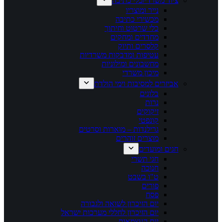
ציוד משרדי/כלי כתיבה
נייר ומוצריו
מכשירי כתיבה
כלי שרטוט וחיתוך
מחדדים ומחקים
קלסרים ותיוק
עטיפות ומדבקות משרדיות
מחשבונים ומילוניות
מיכון משרדי
אביזרים למסיבות וימי הולדת
בלונים
נרות
זיקוקים
קונפטי
גרילנדות – מוארות וסרטים
מוצרים זוהרים
חגים ומועדים
חגי תשרי
חנוכה
ט"ו בשבט
פורים
פסח
יום הזיכרון לשואה ולגבורה
יום הזיכרון לחללי מערכות ישראל
יום העצמאות