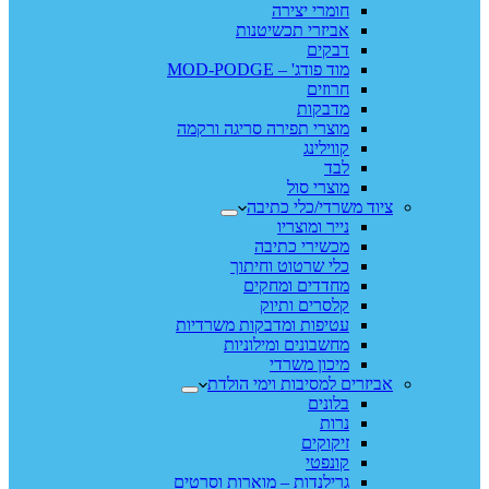
חומרי יצירה
אביזרי תכשיטנות
דבקים
מוד פודג' – MOD-PODGE
חרוזים
מדבקות
מוצרי תפירה סריגה ורקמה
קווילינג
לבד
מוצרי סול
ציוד משרדי/כלי כתיבה
נייר ומוצריו
מכשירי כתיבה
כלי שרטוט וחיתוך
מחדדים ומחקים
קלסרים ותיוק
עטיפות ומדבקות משרדיות
מחשבונים ומילוניות
מיכון משרדי
אביזרים למסיבות וימי הולדת
בלונים
נרות
זיקוקים
קונפטי
גרילנדות – מוארות וסרטים