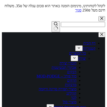
לקהל לקוחותינו, מינימום הזמנה באתר הוא סכום עגלה של 35₪. משלוח
חינם מעל 250₪
סגור
Skip
to
content
No
results
דף הבית
קטגוריות
כל המוצרים
יצירה
חומרי יצירה
אביזרי תכשיטנות
דבקים
מוד פודג' – MOD-PODGE
חרוזים
מדבקות
מוצרי תפירה סריגה ורקמה
קווילינג
לבד
מוצרי סול